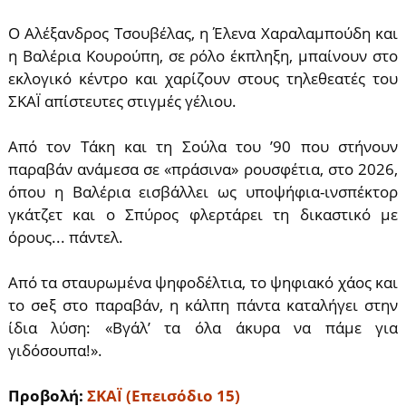
Ο Αλέξανδρος Τσουβέλας, η Έλενα Χαραλαμπούδη και
η Βαλέρια Κουρούπη, σε ρόλο έκπληξη, μπαίνουν στο
εκλογικό κέντρο και χαρίζουν στους τηλεθεατές του
ΣΚΑΪ απίστευτες στιγμές γέλιου.
Από τον Τάκη και τη Σούλα του ’90 που στήνουν
παραβάν ανάμεσα σε «πράσινα» ρουσφέτια, στο 2026,
όπου η Βαλέρια εισβάλλει ως υποψήφια-ινσπέκτορ
γκάτζετ και ο Σπύρος φλερτάρει τη δικαστικό με
όρους... πάντελ.
Από τα σταυρωμένα ψηφοδέλτια, το ψηφιακό χάος και
το σeξ στο παραβάν, η κάλπη πάντα καταλήγει στην
ίδια λύση: «Βγάλ’ τα όλα άκυρα να πάμε για
γιδόσουπα!».
Προβολή:
ΣΚΑΪ (Επεισόδιο 15)