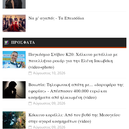
Να μ' αγαπάς - Τα Επεισόδια
ΠΡΟΣΦΑΤΑ
Παγκόσμιο Στίβου Κ20: Χάλκινο μετάλλιο με
πανελλήνιο ρεκόρ για την Ελένη Ιακωβάκη
(video+photo)
Αύγουστος 10, 2026
Βοιωτία: Tηλεφωνική απάτη με... «δορυφόρο της
εφορίας» - Απέσπασαν 400.000 ευρώ και
κοσμήματα από ηλικιωμένη (video)
Αύγουστος 09, 2026
Κόκκινο κοράλλι: Από τον βυθό της Μεσογείου
στην αγορά κοσμημάτων (video)
Αύγουστος 09, 2026