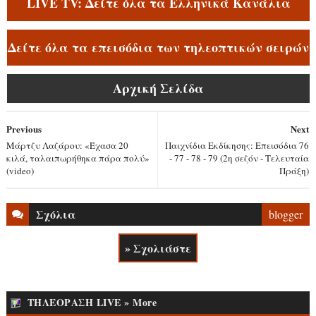
LIVE TV: Δείτε όλα τα Ελληνικά Κανάλια
Δείτε όλα τα επεισόδια των τηλεοπτικών σειρών
Αρχική Σελίδα
Previous
Next
Μάρτζυ Λαζάρου: «Έχασα 20
Παιχνίδια Εκδίκησης: Επεισόδια 76
κιλά, ταλαιπωρήθηκα πάρα πολύ»
- 77 - 78 - 79 (2η σεζόν - Τελευταία
(video)
Πράξη)
Σχόλια
blogger
» Σχολιάστε
ΤΗΛΕΟΡΑΣΗ LIVE » More