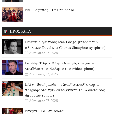
Να μ' αγαπάς - Τα Επεισόδια
ΠΡΟΣΦΑΤΑ
Πέθανε η ηθοποιός Jean Lodge, μητέρα των
αδελφών David και Charles Shaughnessy (photo)
Αύγουστος 07, 2026
Γιάννης Τσιμιτσέλης: Οι ευχές του για τα
γενέθλια του αδελφού του (video+photo)
Αύγουστος 07, 2026
Ελένη Βουλγαράκη: «Διασταυρώστε καμιά
πληροφορία πριν εκτοξεύσετε τη βλακεία σας
δημόσια» (photo)
Αύγουστος 07, 2026
Ντέρτι - Τα Επεισόδια