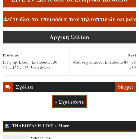
Δείτε όλα τα επεισόδια των τηλεοπτικών σειρών
Αρχική Σελίδα
Previous
Next
Η Γη της Ελιάς: Επεισόδια 130 -
Μια νύχτα μόνο: Επεισόδια 87 - 88
131 - 132 - 133, 5ος κύκλος
- 89
Σχόλια
blogger
» Σχολιάστε
ΤΗΛΕΟΡΑΣΗ LIVE » More
MEGA TV