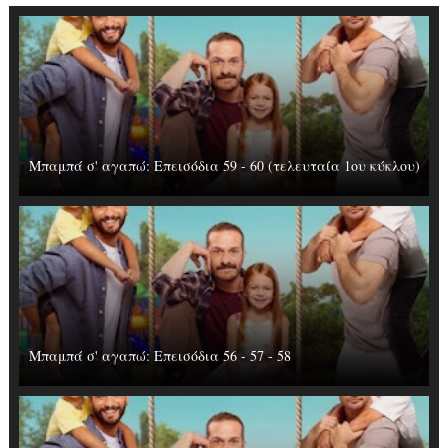
Μπαμπά σ' αγαπώ: Επεισόδια 59 - 60 (τελευταία 1ου κύκλου)
Μπαμπά σ' αγαπώ: Επεισόδια 56 - 57 - 58