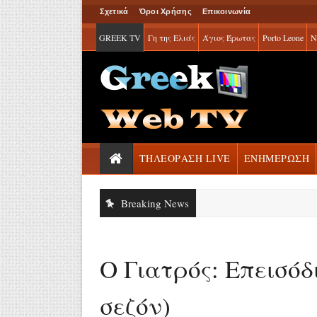
Σχετικά
Όροι Χρήσης
Επικοινωνία
GREEK TV
Γη της Ελιάς
Άγιος Έρωτας
Porto Leone
Ν
ΤΗΛΕΟΡΑΣΗ LIVE
ΕΝΗΜΕΡΩΣΗ
Breaking News
Ο Γιατρός: Επεισόδι
σεζόν)