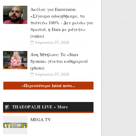
Ακύλας για Eurovision:
«Σίγουρα αδικηθήκαμε, το
πιστεύω 100% - Δεν μιλάω για
πρωτιά, η Dara με μάγεψε»
(video)
Αύγουστος 07, 2026
Άση Μπήλιου: Το «Stars
System» γίνεται καθημερινό
(photo)
Αύγουστος 07, 2026
»Περισσότερα latest news...
Συνελήφθη 31χρονος στη
Γερμανία για 3
ανθρωποκτονίες και 1
απόπειρα που τελέστηκαν
ΤΗΛΕΟΡΑΣΗ LIVE » More
στην Ελλάδα (video)
MEGA TV
Αύγουστος 07, 2026
Νεαρός ταξιδιώτης: «Πάω