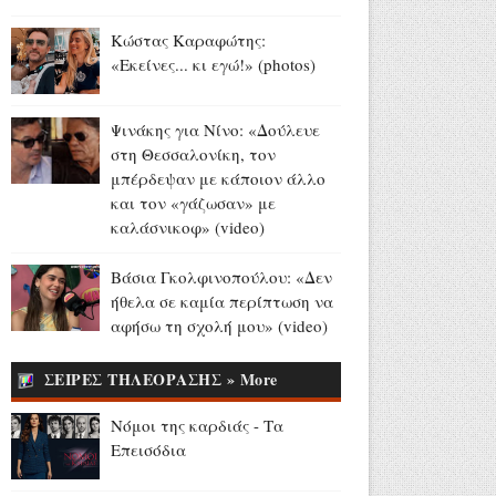
Αύγουστος 07, 2026
Κώστας Καραφώτης:
Παγκόσμιο Στίβου Κ20:
«Εκείνες... κι εγώ!» (photos)
Ασημένιο μετάλλιο για την
Έβελυν Μητροπούλου στο
μήκος (videos)
Ψινάκης για Νίνο: «Δούλευε
Αύγουστος 07, 2026
στη Θεσσαλονίκη, τον
μπέρδεψαν με κάποιον άλλο
Madison Beer - Justin Herbert:
και τον «γάζωσαν» με
Το εντυπωσιακό δαχτυλίδι
καλάσνικοφ» (video)
αρραβώνων της
τραγουδίστριας (videos+photo)
Βάσια Γκολφινοπούλου: «Δεν
Αύγουστος 07, 2026
ήθελα σε καμία περίπτωση να
αφήσω τη σχολή μου» (video)
Όλιβερ Χάρντι: Σαν σήμερα
έφυγε από τη ζωή ο
ΣΕΙΡΕΣ ΤΗΛΕΟΡΑΣΗΣ » More
«Χοντρός» της μεγάλης
οθόνης (video+photo)
Νόμοι της καρδιάς - Τα
Αύγουστος 07, 2026
Επεισόδια
13 και 15 Αυγούστου: Η ΕΡΤ