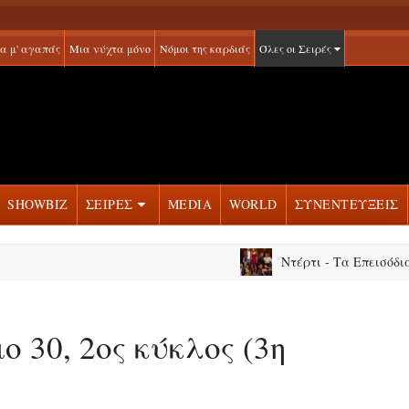
α μ' αγαπάς
Μια νύχτα μόνο
Νόμοι της καρδιάς
Όλες οι Σειρές
SHOWBIZ
ΣΕΙΡΕΣ
MEDIA
WORLD
ΣΥΝΕΝΤΕΥΞΕΙΣ
Ντέρτι - Τα Επεισόδια
ο 30, 2ος κύκλος (3η