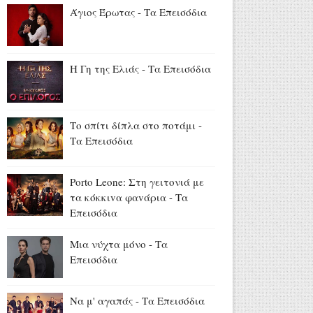
στην Ίμβρο για τον
Άγιος Έρωτας - Τα Επεισόδια
Δεκαπενταύγουστο και την
επέτειο των 65 ετών
Ιερωσύνης του Οικουμενικού
Πατριάρχου
Η Γη της Ελιάς - Τα Επεισόδια
Αύγουστος 07, 2026
«Όλα είναι ταξίδι» με τον
Χρήστο Ανθόπουλο: Η
Το σπίτι δίπλα στο ποτάμι -
περιπέτεια ξεκινά στο νέο
Τα Επεισόδια
πρόγραμμα της ΕΡΤ
(trailer+photo)
Porto Leone: Στη γειτονιά με
Αύγουστος 07, 2026
τα κόκκιvα φαvάρια - Τα
Mike: Τροχαίο για τον ράπερ -
Επεισόδια
«Δεν θα μπορέσω να εργαστώ
για κάποιο χρονικό διάστημα»
Μια νύχτα μόνο - Τα
Αύγουστος 07, 2026
Επεισόδια
Να μ' αγαπάς - Τα Επεισόδια