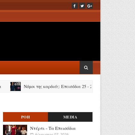
Νόμοι της καρδιάς: Επεισόδια 25 - 26
Φθιώτιδα: Εντοπ
ΡΟΗ
MEDIA
Ντέρτι - Τα Επεισόδια
Αύγουστος 07, 2026