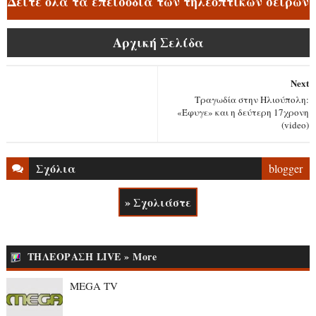
Δείτε όλα τα επεισόδια των τηλεοπτικών σειρών
Αρχική Σελίδα
Next
Τραγωδία στην Ηλιούπολη:
«Έφυγε» και η δεύτερη 17χρονη
(video)
Σχόλια
blogger
» Σχολιάστε
ΤΗΛΕΟΡΑΣΗ LIVE » More
MEGA TV