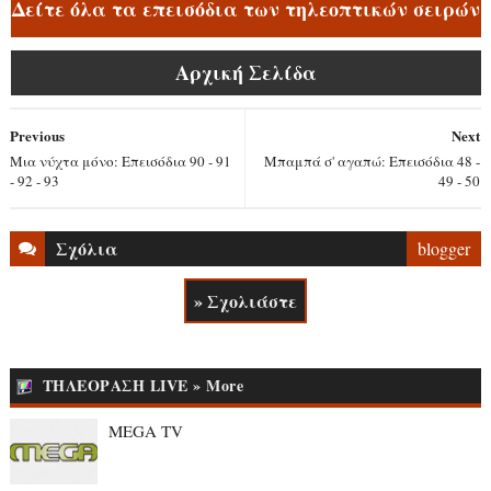
Δείτε όλα τα επεισόδια των τηλεοπτικών σειρών
Αρχική Σελίδα
Previous
Next
Μια νύχτα μόνο: Επεισόδια 90 - 91
Μπαμπά σ' αγαπώ: Επεισόδια 48 -
- 92 - 93
49 - 50
Σχόλια
blogger
» Σχολιάστε
ΤΗΛΕΟΡΑΣΗ LIVE » More
MEGA TV