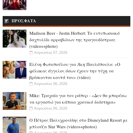
ΠΡΟΣΦΑΤΑ
Madison Beer - Justin Herbert: Το εντυπωσιακό
δαχτυλίδι αρραβώνων της τραγουδίστριας
(videos+photo)
Αύγουστος 07, 2026
Ελένη Φωτοπούλου για Άκη Παυλόπουλο: «Ο
φύλακας άγγελος όσων έχουν την τύχη να
βρίσκονται κοντά του» (video)
Αύγουστος 06, 2026
Mike: Τροχαίο για τον ράπερ - «Δεν θα μπορέσω
να εργαστώ για κάποιο χρονικό διάστημα»
Αύγουστος 06, 2026
Ο Πέτρος Πολυχρονίδης στο Disneyland Resort με
μπλούζα Star Wars (videos+photos)
Αύγουστος 06, 2026