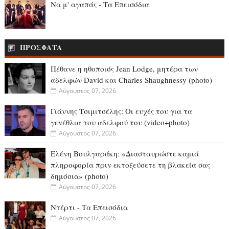
Να μ' αγαπάς - Τα Επεισόδια
ΠΡΟΣΦΑΤΑ
Πέθανε η ηθοποιός Jean Lodge, μητέρα των
αδελφών David και Charles Shaughnessy (photo)
Αύγουστος 07, 2026
Γιάννης Τσιμιτσέλης: Οι ευχές του για τα
γενέθλια του αδελφού του (video+photo)
Αύγουστος 07, 2026
Ελένη Βουλγαράκη: «Διασταυρώστε καμιά
πληροφορία πριν εκτοξεύσετε τη βλακεία σας
δημόσια» (photo)
Αύγουστος 07, 2026
Ντέρτι - Τα Επεισόδια
Αύγουστος 07, 2026