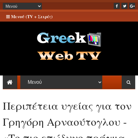
Μενού (TV + Σειρές)
Περιπέτεια υγείας για τον
Γρηγόρη Αρναούτογλου -
«Το πιο επώδυνο πράγμα