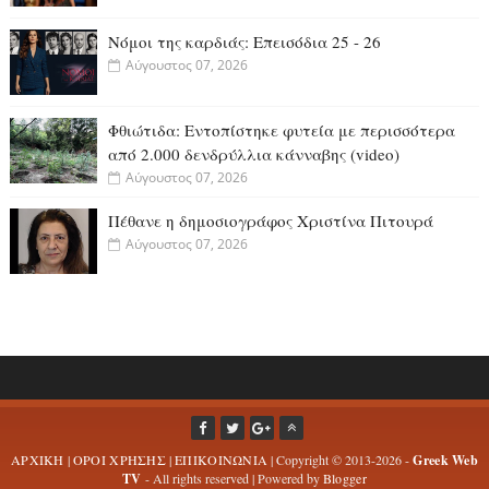
Νόμοι της καρδιάς: Επεισόδια 25 - 26
Αύγουστος 07, 2026
Φθιώτιδα: Εντοπίστηκε φυτεία με περισσότερα
από 2.000 δενδρύλλια κάνναβης (video)
Αύγουστος 07, 2026
Πέθανε η δημοσιογράφος Χριστίνα Πιτουρά
Αύγουστος 07, 2026
ΑΡΧΙΚΗ
|
ΟΡΟΙ ΧΡΗΣΗΣ
|
ΕΠΙΚΟΙΝΩΝΙΑ
| Copyright © 2013-2026 -
Greek Web
TV
- All rights reserved | Powered by
Blogger