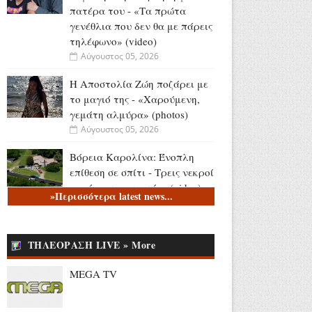
πατέρα του - «Τα πρώτα
γενέθλια που δεν θα με πάρεις
τηλέφωνο» (video)
Αύγουστος 05, 2026
Η Αποστολία Ζώη ποζάρει με
το μαγιό της - «Χαρούμενη,
γεμάτη αλμύρα» (photos)
Αύγουστος 05, 2026
Βόρεια Καρολίνα: Ένοπλη
επίθεση σε σπίτι - Τρεις νεκροί
και ένας τραυματίας (video)
»Περισσότερα latest news...
Αύγουστος 05, 2026
Το Υπουργείο Παιδείας
ΤΗΛΕΟΡΑΣΗ LIVE » More
αποχαιρετά τον Θοδωρή
Κατσωνόπουλο
MEGA TV
Αύγουστος 05, 2026
Υψηλές πτήσεις για το