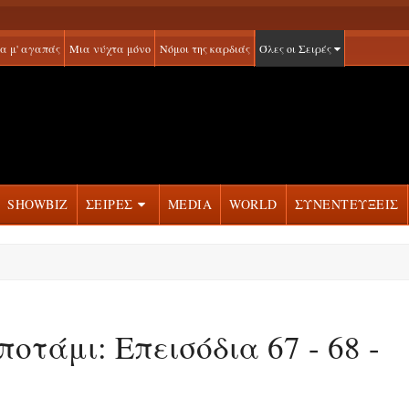
α μ' αγαπάς
Μια νύχτα μόνο
Νόμοι της καρδιάς
Όλες οι Σειρές
SHOWBIZ
ΣΕΙΡΕΣ
MEDIA
WORLD
ΣΥΝΕΝΤΕΥΞΕΙΣ
ποτάμι: Επεισόδια 67 - 68 -