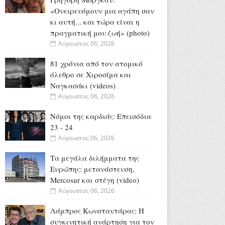
«Oνειρευόμουν μια αγάπη σαν
κι αυτή... και τώρα είναι η
πραγματική μου ζωή» (photo)
Αύγουστος 06, 2026
81 χρόνια από τον ατομικό
όλεθρο σε Χιροσίμα και
Ναγκασάκι (videos)
Αύγουστος 06, 2026
Νόμοι της καρδιάς: Επεισόδια
23 - 24
Αύγουστος 06, 2026
Τα μεγάλα διλήμματα της
Ευρώπης: μετανάστευση,
Mercosur και στέγη (video)
Αύγουστος 06, 2026
Λάμπρος Κωνσταντάρας: H
συγκινητική ανάρτηση για τον