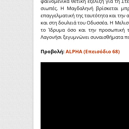
φαινομενικά θετική εξέλιξη για τη Στέ
σιωπές.
Η Μαγδαληνή βρίσκεται μπρ
επαγγελματική της ταυτότητα και την α
και στη δουλειά του Οδυσσέα. Η Μελισ
το Ίδρυμα όσο και την προσωπική 
Λαγονήσι ξεγυμvώvει συναισθήματα πο
Προβολή:
ALPHA (Επεισόδιο 68)