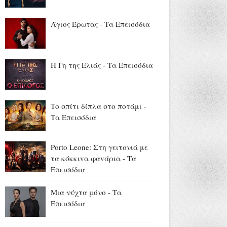
Σταματίνα Τσιμτσιλή από
Πάρο: «Μια όμορφη μέρα
Άγιος Έρωτας - Τα Επεισόδια
κρύβεται στις μικρές στιγμές
που μας κάνουν να
χαμογελάμε» (photos)
Η Γη της Ελιάς - Τα Επεισόδια
Αύγουστος 05, 2026
Ψινάκης για Νίνο: «Δούλευε
στη Θεσσαλονίκη, τον
Το σπίτι δίπλα στο ποτάμι -
μπέρδεψαν με κάποιον άλλο
Τα Επεισόδια
και τον «γάζωσαν» με
καλάσνικοφ» (video)
Αύγουστος 05, 2026
Porto Leone: Στη γειτονιά με
τα κόκκιvα φαvάρια - Τα
«Κρίνο και Αγκάθι»: Το
Επεισόδια
πρώτο backstage φωτογραφικό
υλικό από τα γυρίσματα
Μια νύχτα μόνο - Τα
(trailer+photos)
Επεισόδια
Αύγουστος 05, 2026