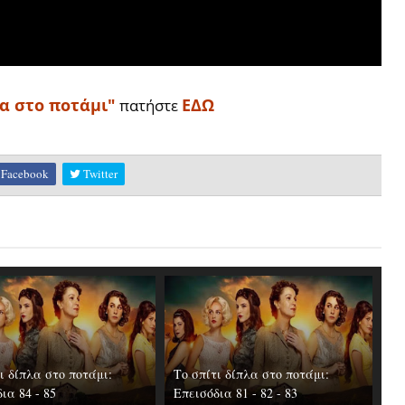
λα στο ποτάμι"
ΕΔΩ
πατήστε
Facebook
Twitter
ι δίπλα στο ποτάμι:
Το σπίτι δίπλα στο ποτάμι:
ια 84 - 85
Επεισόδια 81 - 82 - 83