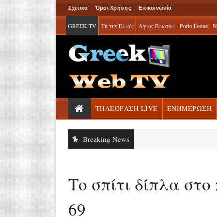
Σχετικά
Όροι Χρήσης
Επικοινωνία
GREEK TV
Γη της Ελιάς
Άγιος Έρωτας
Porto Leone
Ν
ΤΗΛΕΟΡΑΣΗ LIVE
ΕΝΗΜΕΡΩΣΗ
Breaking News
Το σπίτι δίπλα στο 
69