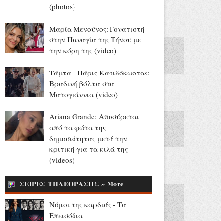
Αύγουστος 05, 2026
(photos)
Στράτος Μαγιάς: «Υποδύομαι
Μαρία Μενούνος: Γονατιστή
τον Δία που τσακώνεται με
στην Παναγία της Τήνου με
τον Χριστό για... τους
την κόρη της (video)
followers» (video)
Αύγουστος 05, 2026
Τάμτα - Πάρις Κασιδόκωστας:
Βραδινή βόλτα στα
ΔΥΠΑ: Επιπλέον 8.000
Ματογιάννια (video)
επιδοτούμενες θέσεις στο
πρόγραμμα απασχόλησης
Ariana Grande: Αποσύρεται
ανέργων 55 ετών και άνω
από τα φώτα της
Αύγουστος 05, 2026
δημοσιότητας μετά την
13 και 15 Αυγούστου: Η ΕΡΤ
κριτική για τα κιλά της
στην Ίμβρο για τον
(videos)
Δεκαπενταύγουστο και την
επέτειο των 65 ετών
ΣΕΙΡΕΣ ΤΗΛΕΟΡΑΣΗΣ » More
Ιερωσύνης του Οικουμενικού
Πατριάρχου
Νόμοι της καρδιάς - Τα
Αύγουστος 05, 2026
Επεισόδια