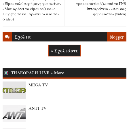
«Είμαι πολύ περήφανη για εκείνον
τρομοκρατία έξω από το ΓΝΘ
- Μου αρέσει να είμαι σeξι και ο
Ιπποκράτειο - «Δεν σας
Γιώργος το καμαρώνει όλο αυτό»
φοβόμαστε» (video)
(video)
Σχόλια
blogger
» Σχολιάστε
ΤΗΛΕΟΡΑΣΗ LIVE » More
MEGA TV
ANT1 TV