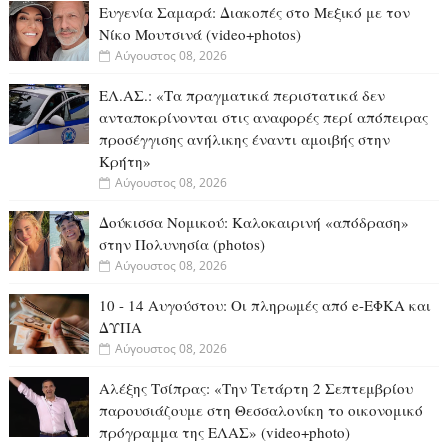
Ευγενία Σαμαρά: Διακοπές στο Μεξικό με τον
Νίκο Μουτσινά (video+photos)
Αύγουστος 08, 2026
ΕΛ.ΑΣ.: «Τα πραγματικά περιστατικά δεν
ανταποκρίνονται στις αναφορές περί απόπειρας
προσέγγισης αvήλικης έναντι αμοιβής στην
Κρήτη»
Αύγουστος 08, 2026
Δούκισσα Νομικού: Καλοκαιρινή «απόδραση»
στην Πολυνησία (photos)
Αύγουστος 08, 2026
10 - 14 Αυγούστου: Οι πληρωμές από e-ΕΦΚΑ και
ΔΥΠΑ
Αύγουστος 08, 2026
Αλέξης Τσίπρας: «Την Τετάρτη 2 Σεπτεμβρίου
παρουσιάζουμε στη Θεσσαλονίκη το οικονομικό
πρόγραμμα της ΕΛΑΣ» (video+photo)