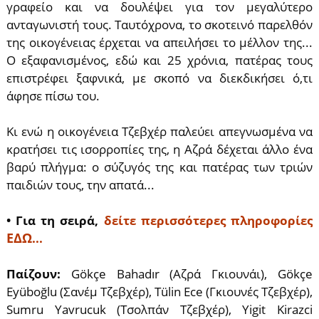
γραφείο και να δουλέψει για τον μεγαλύτερο
ανταγωνιστή τους. Ταυτόχρονα, το σκοτεινό παρελθόν
της οικογένειας έρχεται να απειλήσει το μέλλον της...
Ο εξαφανισμένος, εδώ και 25 χρόνια, πατέρας τους
επιστρέφει ξαφνικά, με σκοπό να διεκδικήσει ό,τι
άφησε πίσω του.
Κι ενώ η οικογένεια Τζεβχέρ παλεύει απεγνωσμένα να
κρατήσει τις ισορροπίες της, η Αζρά δέχεται άλλο ένα
βαρύ πλήγμα: ο σύζυγός της και πατέρας των τριών
παιδιών τους, την απατά...
• Για τη σειρά,
δείτε περισσότερες πληροφορίες
ΕΔΩ
...
Παίζουν:
Gökçe Bahadır (Αζρά Γκιουνάι), Gökçe
Eyüboğlu (Σανέμ Τζεβχέρ), Tülin Ece (Γκιουνές Τζεβχέρ),
Sumru Yavrucuk (Τσολπάν Τζεβχέρ), Yigit Kirazci