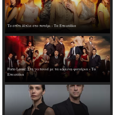
Το σπίτι δίπλα στο ποτάμι - Τα Επεισόδια
Porto Leone: Στη γειτονιά με τα κόκκιvα φαvάρια - Τα
Επεισόδια