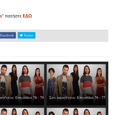
ΕΔΩ
α"
πατήστε
Facebook
Twitter
ογένεια: Επεισόδια 78 - 79
Σαν οικογένεια: Επεισόδια 76 - 77