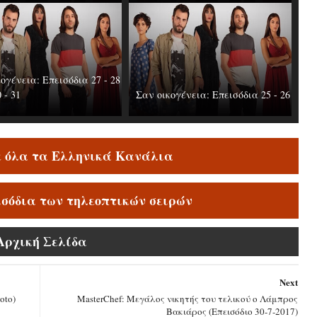
ογένεια: Επεισόδια 27 - 28
0 - 31
Σαν οικογένεια: Επεισόδια 25 - 26
ε όλα τα Ελληνικά Κανάλια
ισόδια των τηλεοπτικών σειρών
Αρχική Σελίδα
Next
oto)
MasterChef: Μεγάλος νικητής του τελικού ο Λάμπρος
Βακιάρος (Επεισόδιο 30-7-2017)