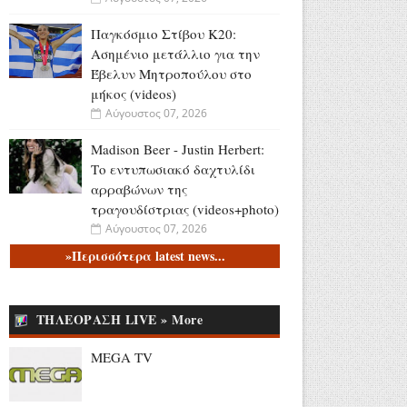
Παγκόσμιο Στίβου Κ20:
Ασημένιο μετάλλιο για την
Έβελυν Μητροπούλου στο
μήκος (videos)
Αύγουστος 07, 2026
Madison Beer - Justin Herbert:
Το εντυπωσιακό δαχτυλίδι
αρραβώνων της
τραγουδίστριας (videos+photo)
Αύγουστος 07, 2026
»Περισσότερα latest news...
Ελένη Φωτοπούλου για Άκη
Παυλόπουλο: «Ο φύλακας
άγγελος όσων έχουν την τύχη
ΤΗΛΕΟΡΑΣΗ LIVE » More
να βρίσκονται κοντά του»
(video)
MEGA TV
Αύγουστος 06, 2026
Mike: Τροχαίο για τον ράπερ -