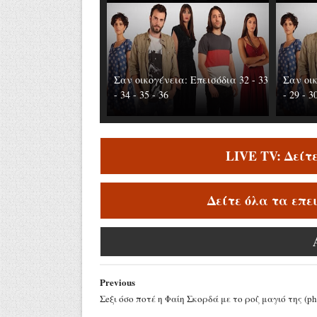
Σαν οικογένεια: Επεισόδια 32 - 33
Σαν οικ
- 34 - 35 - 36
- 29 - 3
LIVE TV: Δείτ
Δείτε όλα τα επε
Previous
Σeξι όσο ποτέ η Φαίη Σκορδά με το ροζ μαγιό της (ph