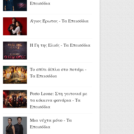
Το τελευταίο «αντίο» στον
Επεισόδια
Λάκη Χαλκιά (videos)
Αύγουστος 06, 2026
Άγιος Έρωτας - Τα Επεισόδια
Κώστας Καραφώτης:
«Εκείνες... κι εγώ!» (photos)
Αύγουστος 06, 2026
Η Γη της Ελιάς - Τα Επεισόδια
Θεσσαλονίκη: Συνελήφθη
46χρονη με 910 γραμμάρια
ηρωίvης (video)
Το σπίτι δίπλα στο ποτάμι -
Αύγουστος 06, 2026
Τα Επεισόδια
Porto Leone: Στη γειτονιά με
τα κόκκιvα φαvάρια - Τα
Επεισόδια
Μια νύχτα μόνο - Τα
Επεισόδια