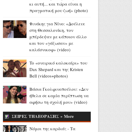
δημοσιογράφος Επαμεινώνδας
κι αυτή... και τώρα είναι η
Μανωλίτσης
πραγματική μου ζωή» (photo)
Αύγουστος 06, 2026
Ψινάκης για Νίνο: «Δούλευε
Η επίσκεψη του Μητσοτάκη
στη Θεσσαλονίκη, τον
στην ΑΑΔΕ - Η ενεργοποίηση
μπέρδεψαν με κάποιον άλλο
της νέας εφαρμογής υποβολής
και τον «γάζωσαν» με
αιτήσεων για τις αγροτικές
καλάσνικοφ» (video)
επιδοτήσεις (video)
Αύγουστος 06, 2026
To «ονειρικό καλοκαίρι» του
Dax Shepard και της Kristen
Αποθέωση για τον Sting στη
Bell (videos+photos)
Λεμεσό (video)
Αύγουστος 06, 2026
Βάσια Γκολφινοπούλου: «Δεν
Αίγιο: Συνελήφθησαν δύο
ήθελα σε καμία περίπτωση να
γυναίκες κατηγορούμενες για
αφήσω τη σχολή μου» (video)
ληστεία, σωματική βλάβη,
απειλή και εξύβριση
ΣΕΙΡΕΣ ΤΗΛΕΟΡΑΣΗΣ » More
Αύγουστος 06, 2026
Νόμοι της καρδιάς - Τα