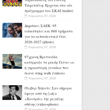
Τσιμιτσέλη: Έρχεται στο νέο
πρόγραμμα του ΣΚΑΪ (trailer)
Αύγουστος 07, 2026
Δημόσιες ΣΑΕΚ: 95
ειδικότητες και 860 τμήματα
για το εκπαιδευτικό έτος
2026-2027 (photo)
Αύγουστος 07, 2026
97χρονη Βρετανίδα
κατέρριψε το ρεκόρ Γκίνες ως
η γηραιότερη γυναίκα που
έκανε wing walk (videos)
Αύγουστος 07, 2026
Όλιβερ Χάρντι: Σαν σήμερα
έφυγε από τη ζωή ο
«Χοντρός» της μεγάλης
οθόνης (video+photo)
Αύγουστος 07, 2026