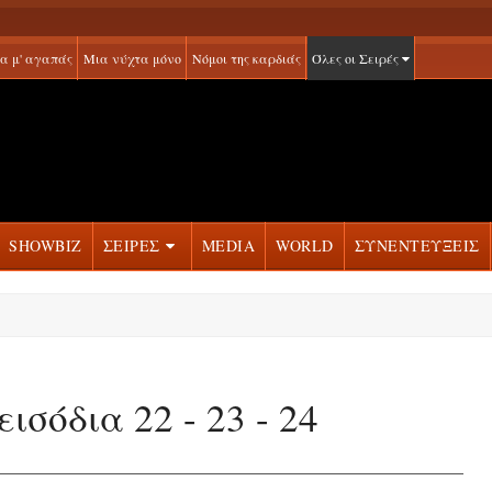
α μ' αγαπάς
Μια νύχτα μόνο
Νόμοι της καρδιάς
Όλες οι Σειρές
SHOWBIZ
ΣΕΙΡΕΣ
MEDIA
WORLD
ΣΥΝΕΝΤΕΥΞΕΙΣ
ισόδια 22 - 23 - 24