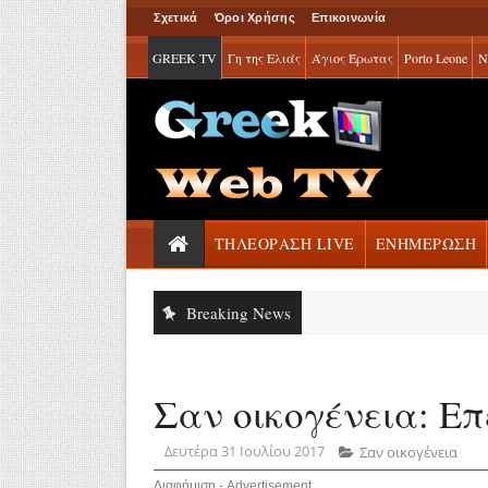
Σχετικά
Όροι Χρήσης
Επικοινωνία
GREEK TV
Γη της Ελιάς
Άγιος Έρωτας
Porto Leone
Ν
ΤΗΛΕΟΡΑΣΗ LIVE
ΕΝΗΜΕΡΩΣΗ
Breaking News
Σαν οικογένεια: Επε
Δευτέρα 31 Ιουλίου 2017
Σαν οικογένεια
Διαφήμιση - Advertisement