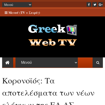
Μενού (TV + Σειρές)
Κορονοϊός: Τα
αποτελέσματα των νέων
ελέγχων της ΕΛ.ΑΣ.