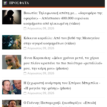
ΠΡΟΣΦΑΤΑ
Βοιωτία: Tηλεφωνική απάτη με... «δορυφόρο της
εφορίας» - Απέσπασαν 400.000 ευρώ και
κοσμήματα από ηλικιωμένη (video)
Αύγουστος 09, 2026
Κόκκινο κοράλλι: Από τον βυθό της Μεσογείου
στην αγορά κοσμημάτων (video)
Αύγουστος 09, 2026
Άννα Κορακάκη: «Δέκα χρόνια μετά, τα χέρια
μου πλέον κρατάνε το πιο πολύτιμο «μετάλλιό»
μου, την κόρη μου» (photos)
Αύγουστος 09, 2026
Η ξεχωριστή ανάρτηση του Σπύρου Μπιμπίλα -
«Η μαγεία της φύσης» (photo)
Αύγουστος 09, 2026
O Γιάννης Παπαμιχαήλ ξεκαθαρίζει: «Επειδή