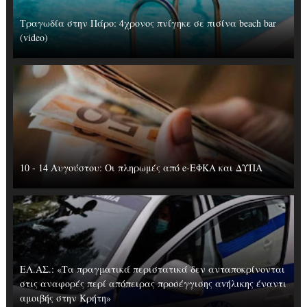
Τραγωδία στην Πάρο: 4χρονος πνίγηκε σε πισίνα beach bar
(video)
10 - 14 Αυγούστου: Οι πληρωμές από e-ΕΦΚΑ και ΔΥΠΑ
ΕΛ.ΑΣ.: «Τα πραγματικά περιστατικά δεν ανταποκρίνονται
στις αναφορές περί απόπειρας προσέγγισης αvήλικης έναντι
αμοιβής στην Κρήτη»