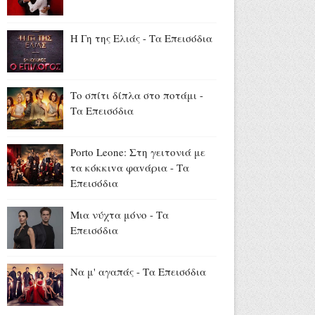
Το εντυπωσιακό δαχτυλίδι
αρραβώνων της
τραγουδίστριας (videos+photo)
Η Γη της Ελιάς - Τα Επεισόδια
Αύγουστος 07, 2026
Όλιβερ Χάρντι: Σαν σήμερα
έφυγε από τη ζωή ο
Το σπίτι δίπλα στο ποτάμι -
«Χοντρός» της μεγάλης
Τα Επεισόδια
οθόνης (video+photo)
Αύγουστος 07, 2026
Porto Leone: Στη γειτονιά με
13 και 15 Αυγούστου: Η ΕΡΤ
τα κόκκιvα φαvάρια - Τα
στην Ίμβρο για τον
Επεισόδια
Δεκαπενταύγουστο και την
επέτειο των 65 ετών
Μια νύχτα μόνο - Τα
Ιερωσύνης του Οικουμενικού
Επεισόδια
Πατριάρχου
Αύγουστος 07, 2026
Να μ' αγαπάς - Τα Επεισόδια