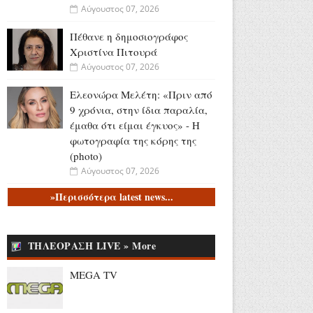
Αύγουστος 07, 2026
Πέθανε η δημοσιογράφος
Χριστίνα Πιτουρά
Αύγουστος 07, 2026
Ελεονώρα Μελέτη: «Πριν από
9 χρόνια, στην ίδια παραλία,
έμαθα ότι είμαι έγκυος» - Η
φωτογραφία της κόρης της
(photo)
Αύγουστος 07, 2026
»Περισσότερα latest news...
Ακύλας για Eurovision:
«Σίγουρα αδικηθήκαμε, το
πιστεύω 100% - Δεν μιλάω για
πρωτιά, η Dara με μάγεψε»
ΤΗΛΕΟΡΑΣΗ LIVE » More
(video)
MEGA TV
Αύγουστος 07, 2026
Άση Μπήλιου: Το «Stars