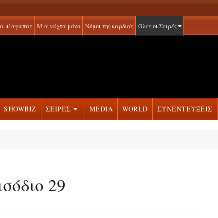
α μ' αγαπάς
Μια νύχτα μόνο
Νόμοι της καρδιάς
Όλες οι Σειρές
SHOWBIZ
ΣΕΙΡΕΣ
MEDIA
WORLD
ΣΥΝΕΝΤΕΥΞΕΙΣ
σόδιο 29