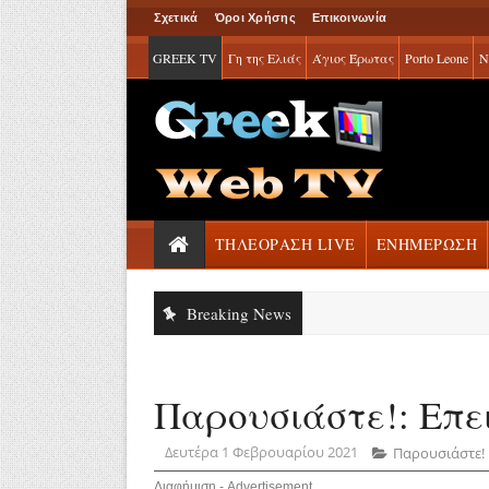
Σχετικά
Όροι Χρήσης
Επικοινωνία
GREEK TV
Γη της Ελιάς
Άγιος Έρωτας
Porto Leone
Ν
ΤΗΛΕΟΡΑΣΗ LIVE
ΕΝΗΜΕΡΩΣΗ
Breaking News
Παρουσιάστε!: Επει
Δευτέρα 1 Φεβρουαρίου 2021
Παρουσιάστε!
Διαφήμιση - Advertisement