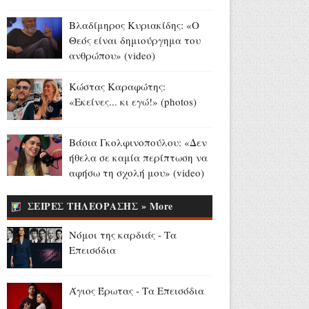
Αύγουστος 07, 2026
Βλαδίμηρος Κυριακίδης: «Ο
Δημόσιες ΣΑΕΚ: 95
Θεός είναι δημιούργημα του
ειδικότητες και 860 τμήματα
ανθρώπου» (video)
για το εκπαιδευτικό έτος
2026-2027 (photo)
Κώστας Καραφώτης:
Αύγουστος 07, 2026
«Εκείνες... κι εγώ!» (photos)
97χρονη Βρετανίδα
κατέρριψε το ρεκόρ Γκίνες ως
Βάσια Γκολφινοπούλου: «Δεν
η γηραιότερη γυναίκα που
ήθελα σε καμία περίπτωση να
έκανε wing walk (videos)
αφήσω τη σχολή μου» (video)
Αύγουστος 07, 2026
ΣΕΙΡΕΣ ΤΗΛΕΟΡΑΣΗΣ » More
Παγκόσμιο Στίβου Κ20:
Ασημένιο μετάλλιο για την
Νόμοι της καρδιάς - Τα
Έβελυν Μητροπούλου στο
Επεισόδια
μήκος (videos)
Αύγουστος 07, 2026
Άγιος Έρωτας - Τα Επεισόδια
Madison Beer - Justin Herbert: