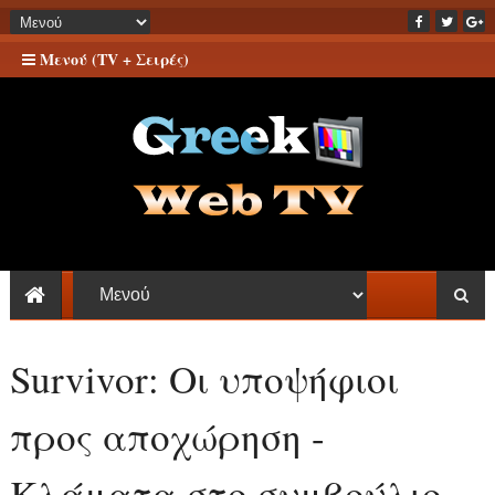
Μενού (TV + Σειρές)
Survivor: Οι υποψήφιοι
προς αποχώρηση -
Κλάματα στο συμβούλιο -