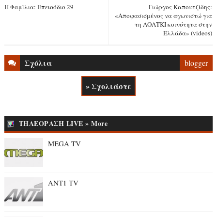
Η Φαμίλια: Επεισόδιο 29
Γιώργος Καπουτζίδης:
«Αποφασισμένος να αγωνιστώ για
τη ΛΟΑΤΚΙ κοινότητα στην
Ελλάδα» (videos)
Σχόλια
blogger
» Σχολιάστε
ΤΗΛΕΟΡΑΣΗ LIVE » More
MEGA TV
ANT1 TV