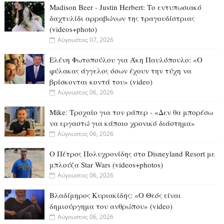
Madison Beer - Justin Herbert: Το εντυπωσιακό
δαχτυλίδι αρραβώνων της τραγουδίστριας
(videos+photo)
Αύγουστος 07, 2026
Ελένη Φωτοπούλου για Άκη Παυλόπουλο: «Ο
φύλακας άγγελος όσων έχουν την τύχη να
βρίσκονται κοντά του» (video)
Αύγουστος 06, 2026
Mike: Τροχαίο για τον ράπερ - «Δεν θα μπορέσω
να εργαστώ για κάποιο χρονικό διάστημα»
Αύγουστος 06, 2026
Ο Πέτρος Πολυχρονίδης στο Disneyland Resort με
μπλούζα Star Wars (videos+photos)
Αύγουστος 06, 2026
Βλαδίμηρος Κυριακίδης: «Ο Θεός είναι
δημιούργημα του ανθρώπου» (video)
Αύγουστος 06, 2026