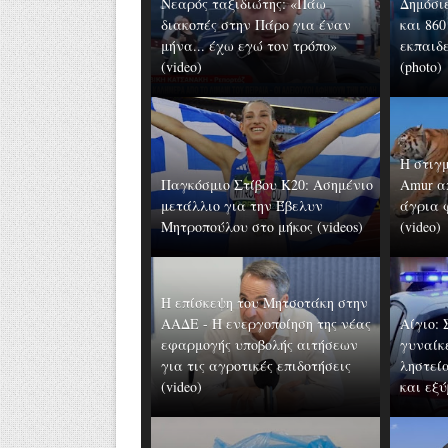
Νεαρός ταξιδιώτης: «Πάω
Δημόσιε
διακοπές στην Πάρο για έναν
και 860
μήνα... έχω εγώ τον τρόπο»
εκπαιδε
(video)
(photo)
Η στιγ
Παγκόσμιο Στίβου Κ20: Ασημένιο
Amur α
μετάλλιο για την Έβελυν
άγρια 
Μητροπούλου στο μήκος (videos)
(video)
Η επίσκεψη του Μητσοτάκη στην
ΑΑΔΕ - Η ενεργοποίηση της νέας
Αίγιο:
εφαρμογής υποβολής αιτήσεων
γυναίκ
για τις αγροτικές επιδοτήσεις
ληστεί
(video)
και εξ