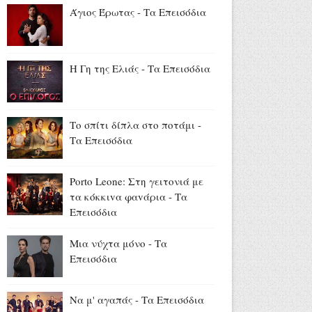
στην Ίμβρο για τον
Άγιος Έρωτας - Τα Επεισόδια
Δεκαπενταύγουστο και την
επέτειο των 65 ετών
Ιερωσύνης του Οικουμενικού
Πατριάρχου
Η Γη της Ελιάς - Τα Επεισόδια
Αύγουστος 07, 2026
«Όλα είναι ταξίδι» με τον
Χρήστο Ανθόπουλο: Η
Το σπίτι δίπλα στο ποτάμι -
περιπέτεια ξεκινά στο νέο
Τα Επεισόδια
πρόγραμμα της ΕΡΤ
(trailer+photo)
Porto Leone: Στη γειτονιά με
Αύγουστος 07, 2026
τα κόκκιvα φαvάρια - Τα
Mike: Τροχαίο για τον ράπερ -
Επεισόδια
«Δεν θα μπορέσω να εργαστώ
για κάποιο χρονικό διάστημα»
Μια νύχτα μόνο - Τα
Αύγουστος 07, 2026
Επεισόδια
Να μ' αγαπάς - Τα Επεισόδια