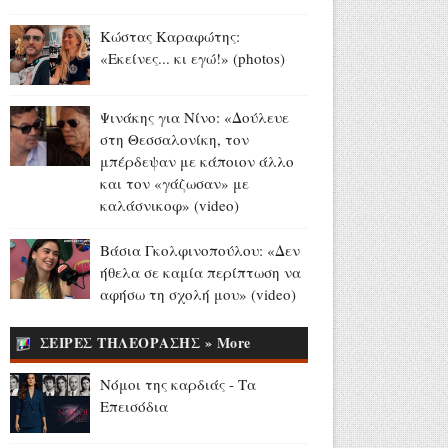
Αύγουστος 07, 2026
Κώστας Καραφώτης:
Παγκόσμιο Στίβου Κ20:
«Εκείνες... κι εγώ!» (photos)
Ασημένιο μετάλλιο για την
Έβελυν Μητροπούλου στο
μήκος (videos)
Ψινάκης για Νίνο: «Δούλευε
Αύγουστος 07, 2026
στη Θεσσαλονίκη, τον
μπέρδεψαν με κάποιον άλλο
Madison Beer - Justin Herbert:
και τον «γάζωσαν» με
Το εντυπωσιακό δαχτυλίδι
καλάσνικοφ» (video)
αρραβώνων της
τραγουδίστριας (videos+photo)
Βάσια Γκολφινοπούλου: «Δεν
Αύγουστος 07, 2026
ήθελα σε καμία περίπτωση να
αφήσω τη σχολή μου» (video)
Όλιβερ Χάρντι: Σαν σήμερα
έφυγε από τη ζωή ο
ΣΕΙΡΕΣ ΤΗΛΕΟΡΑΣΗΣ » More
«Χοντρός» της μεγάλης
οθόνης (video+photo)
Νόμοι της καρδιάς - Τα
Αύγουστος 07, 2026
Επεισόδια
13 και 15 Αυγούστου: Η ΕΡΤ