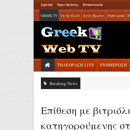
Σχετικά
Όροι Χρήσης
Επικοινωνία
GREEK TV
Γη της Ελιάς
Άγιος Έρωτας
Porto Leone
Ν
ΤΗΛΕΟΡΑΣΗ LIVE
ΕΝΗΜΕΡΩΣΗ
Breaking News
Επίθεση με βιτριόλ
κατηγορούμενης στ