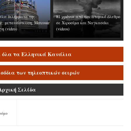
άλα διλήμματα της
81 χρόνια από τον ατομικό όλεθρο
ς: μετανάστευση, Mercosur
σε Χιροσίμα και Ναγκασάκι
γη (video)
(videos)
ε όλα τα Ελληνικά Κανάλια
ισόδια των τηλεοπτικών σειρών
Αρχική Σελίδα
ρόμο