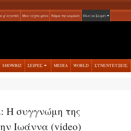
α μ' αγαπάς
Μια νύχτα μόνο
Νόμοι της καρδιάς
Όλες οι Σειρές
SHOWBIZ
ΣΕΙΡΕΣ
MEDIA
WORLD
ΣΥΝΕΝΤΕΥΞΕΙΣ
ι: Η συγγνώμη της
ην Ιωάννα (video)