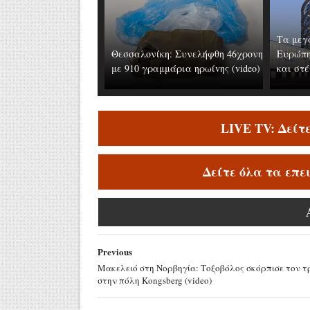
Τα μεγ
Θεσσαλονίκη: Συνελήφθη 46χρονη
Ευρώπη
με 910 γραμμάρια ηρωίvης (video)
και στέ
LIVE TV: Δείτ
Δείτε όλα τα επε
Previous
Μακελειό στη Νορβηγία: Τοξοβόλος σκόρπισε τον τ
στην πόλη Kongsberg (video)