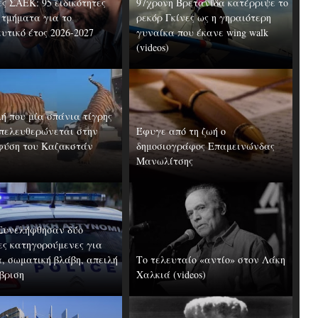
ς ΣΑΕΚ: 95 ειδικότητες
97χρονη Βρετανίδα κατέρριψε το
 τμήματα για το
ρεκόρ Γκίνες ως η γηραιότερη
υτικό έτος 2026-2027
γυναίκα που έκανε wing walk
(videos)
μή που μία σπάνια τίγρης
πελευθερώνεται στην
Έφυγε από τη ζωή ο
φύση του Καζακστάν
δημοσιογράφος Επαμεινώνδας
Μανωλίτσης
 Συνελήφθησαν δύο
ες κατηγορούμενες για
α, σωματική βλάβη, απειλή
Το τελευταίο «αντίο» στον Λάκη
ύβριση
Χαλκιά (videos)