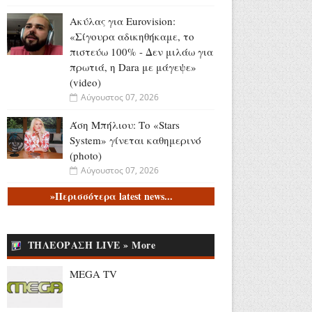
Ακύλας για Eurovision:
«Σίγουρα αδικηθήκαμε, το
πιστεύω 100% - Δεν μιλάω για
πρωτιά, η Dara με μάγεψε»
(video)
Αύγουστος 07, 2026
Άση Μπήλιου: Το «Stars
System» γίνεται καθημερινό
(photo)
Αύγουστος 07, 2026
»Περισσότερα latest news...
Συνελήφθη 31χρονος στη
Γερμανία για 3
ανθρωποκτονίες και 1
απόπειρα που τελέστηκαν
ΤΗΛΕΟΡΑΣΗ LIVE » More
στην Ελλάδα (video)
MEGA TV
Αύγουστος 07, 2026
Νεαρός ταξιδιώτης: «Πάω