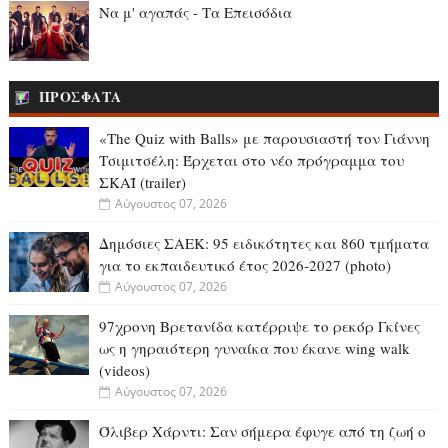
Να μ' αγαπάς - Τα Επεισόδια
ΠΡΟΣΦΑΤΑ
«The Quiz with Balls» με παρουσιαστή τον Γιάννη
Τσιμιτσέλη: Έρχεται στο νέο πρόγραμμα του
ΣΚΑΪ (trailer)
Αύγουστος 07, 2026
Δημόσιες ΣΑΕΚ: 95 ειδικότητες και 860 τμήματα
για το εκπαιδευτικό έτος 2026-2027 (photo)
Αύγουστος 07, 2026
97χρονη Βρετανίδα κατέρριψε το ρεκόρ Γκίνες
ως η γηραιότερη γυναίκα που έκανε wing walk
(videos)
Αύγουστος 07, 2026
Όλιβερ Χάρντι: Σαν σήμερα έφυγε από τη ζωή ο