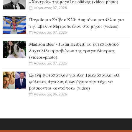
«Χοντρός» της μεγάλης οθόνης (video+photo)
Αύγουστος 07, 2026
Παγκόσμιο Στίβου Κ20: Ασημένιο μετάλλιο για
την Έβελυν Μητροπούλου στο μήκος (videos)
Αύγουστος 07, 2026
Madison Beer - Justin Herbert: Το εντυπωσιακό
δαχτυλίδι αρραβώνων της τραγουδίστριας
(videos+photo)
Αύγουστος 07, 2026
Ελένη Φωτοπούλου για Άκη Παυλόπουλο: «Ο
φύλακας άγγελος όσων έχουν την τύχη να
βρίσκονται κοντά του» (video)
Αύγουστος 06, 2026