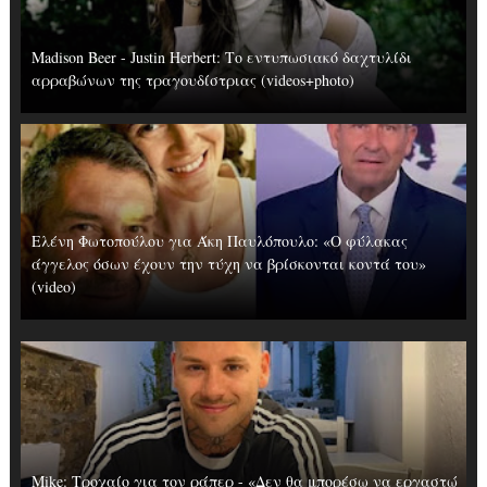
Madison Beer - Justin Herbert: Το εντυπωσιακό δαχτυλίδι
αρραβώνων της τραγουδίστριας (videos+photo)
Ελένη Φωτοπούλου για Άκη Παυλόπουλο: «Ο φύλακας
άγγελος όσων έχουν την τύχη να βρίσκονται κοντά του»
(video)
Mike: Τροχαίο για τον ράπερ - «Δεν θα μπορέσω να εργαστώ