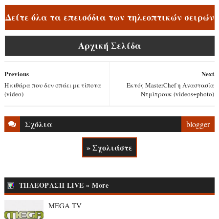
Δείτε όλα τα επεισόδια των τηλεοπτικών σειρών
Αρχική Σελίδα
Previous
Next
Η κιθάρα που δεν σπάει με τίποτα
Εκτός MasterChef η Αναστασία
(video)
Ντμίτρουκ (videos+photo)
Σχόλια
blogger
» Σχολιάστε
ΤΗΛΕΟΡΑΣΗ LIVE » More
MEGA TV