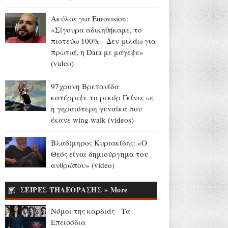
(video+photo)
Ακύλας για Eurovision:
Αύγουστος 08, 2026
«Σίγουρα αδικηθήκαμε, το
«Honeymoon Song»: Η μέρα
πιστεύω 100% - Δεν μιλάω για
που ακούγεται στα ερτζιανά
πρωτιά, η Dara με μάγεψε»
το τραγούδι του Μ.
(video)
Θεοδωράκη στην εκδοχή των
Beatles (videos)
97χρονη Βρετανίδα
Αύγουστος 08, 2026
κατέρριψε το ρεκόρ Γκίνες ως
η γηραιότερη γυναίκα που
Πέθανε η ηθοποιός Jean Lodge,
έκανε wing walk (videos)
μητέρα των αδελφών David
και Charles Shaughnessy
Βλαδίμηρος Κυριακίδης: «Ο
(photo)
Θεός είναι δημιούργημα του
Αύγουστος 08, 2026
ανθρώπου» (video)
Σαν σήμερα «έφυγε» ο
ΣΕΙΡΕΣ ΤΗΛΕΟΡΑΣΗΣ » More
Δημήτρης Παπαμιχαήλ
(videos+photos)
Νόμοι της καρδιάς - Τα
Αύγουστος 08, 2026
Επεισόδια