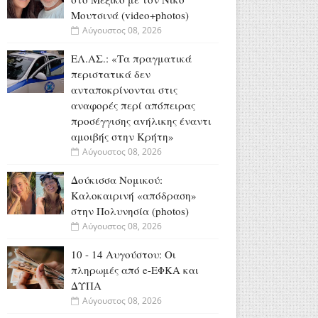
Μουτσινά (video+photos)
Αύγουστος 08, 2026
ΕΛ.ΑΣ.: «Τα πραγματικά
περιστατικά δεν
ανταποκρίνονται στις
αναφορές περί απόπειρας
προσέγγισης αvήλικης έναντι
αμοιβής στην Κρήτη»
Αύγουστος 08, 2026
Δούκισσα Νομικού:
Καλοκαιρινή «απόδραση»
στην Πολυνησία (photos)
Αύγουστος 08, 2026
10 - 14 Αυγούστου: Οι
πληρωμές από e-ΕΦΚΑ και
ΔΥΠΑ
Αύγουστος 08, 2026