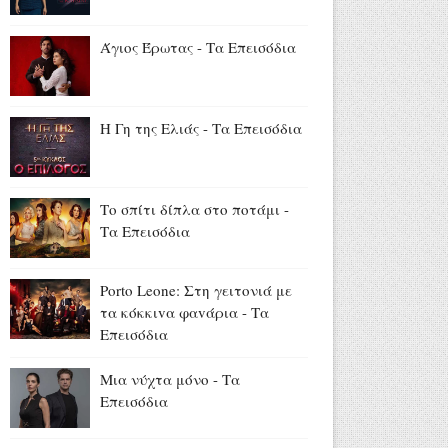
Νόμοι της καρδιάς: Επεισόδια
25 - 26
Άγιος Έρωτας - Τα Επεισόδια
Αύγουστος 08, 2026
Ντέρτι - Τα Επεισόδια
Αύγουστος 08, 2026
Η Γη της Ελιάς - Τα Επεισόδια
«Οι κόρες της Αρετής»: Η νέα
δραματική σειρά του Alpha
Το σπίτι δίπλα στο ποτάμι -
(trailer)
Τα Επεισόδια
Αύγουστος 08, 2026
«The Quiz with Balls» με
Porto Leone: Στη γειτονιά με
παρουσιαστή τον Γιάννη
τα κόκκιvα φαvάρια - Τα
Τσιμιτσέλη: Έρχεται στο νέο
Επεισόδια
πρόγραμμα του ΣΚΑΪ (trailer)
Αύγουστος 08, 2026
Μια νύχτα μόνο - Τα
Επεισόδια