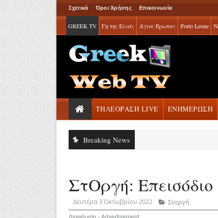
Σχετικά
Όροι Χρήσης
Επικοινωνία
GREEK TV
Γη της Ελιάς
Άγιος Έρωτας
Porto Leone
Ν
ΤΗΛΕΟΡΑΣΗ LIVE
ΕΝΗΜΕΡΩΣΗ
Breaking News
ΣτΟργή: Επεισόδιο 
Δευτέρα 3 Οκτωβρίου 2022
Στοργή
Διαφήμιση - Advertisement