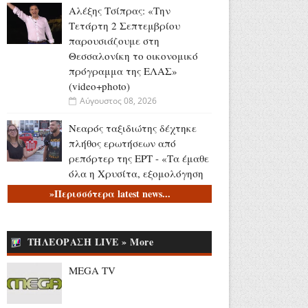
Αλέξης Τσίπρας: «Την
Τετάρτη 2 Σεπτεμβρίου
παρουσιάζουμε στη
Θεσσαλονίκη το οικονομικό
πρόγραμμα της ΕΛΑΣ»
(video+photo)
Αύγουστος 08, 2026
Νεαρός ταξιδιώτης δέχτηκε
πλήθος ερωτήσεων από
ρεπόρτερ της ΕΡΤ - «Τα έμαθε
όλα η Χρυσίτα, εξομολόγηση
κανονική» (video)
»Περισσότερα latest news...
Αύγουστος 08, 2026
Στέφανος Κασσελάκης: «Η
ΤΗΛΕΟΡΑΣΗ LIVE » More
δημιουργία οικογένειας είναι
ένα από τα πιο όμορφα
MEGA TV
όνειρα που έχω»
Αύγουστος 08, 2026