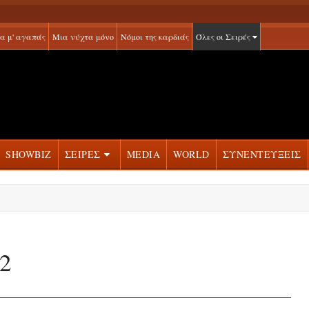
α μ' αγαπάς
Μια νύχτα μόνο
Νόμοι της καρδιάς
Όλες οι Σειρές
SHOWBIZ
ΣΕΙΡΕΣ
MEDIA
WORLD
ΣΥΝΕΝΤΕΥΞΕΙΣ
2