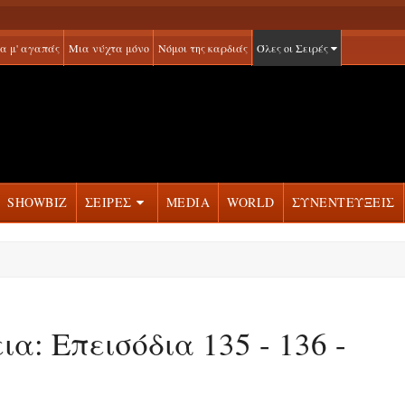
α μ' αγαπάς
Μια νύχτα μόνο
Νόμοι της καρδιάς
Όλες οι Σειρές
SHOWBIZ
ΣΕΙΡΕΣ
MEDIA
WORLD
ΣΥΝΕΝΤΕΥΞΕΙΣ
ια: Επεισόδια 135 - 136 -