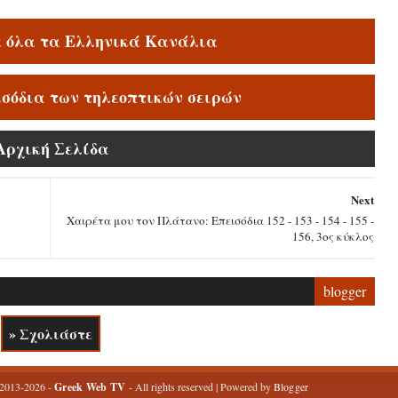
ε όλα τα Ελληνικά Κανάλια
ισόδια των τηλεοπτικών σειρών
Αρχική Σελίδα
Next
Χαιρέτα μου τον Πλάτανο: Επεισόδια 152 - 153 - 154 - 155 -
156, 3ος κύκλος
blogger
» Σχολιάστε
 2013-2026 -
Greek Web TV
- All rights reserved | Powered by
Blogger