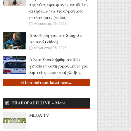
της νέας εφαρμογής υποβολής
αιτήσεων για τις αγροτικές
επιδοτήσεις (video)
Αύγουστος 06, 2026
Αποθέωση για τον Sting στη
Λεμεσό (video)
Αύγουστος 06, 2026
Αίγιο: Συνελήφθησαν δύο
γυναίκες κατηγορούμενες για
ληστεία, σωματική βλάβη,
απειλή και εξύβριση
»Περισσότερα latest news...
Αύγουστος 06, 2026
Το τελευταίο «αντίο» στον
ΤΗΛΕΟΡΑΣΗ LIVE » More
Λάκη Χαλκιά (videos)
Αύγουστος 06, 2026
MEGA TV
Κώστας Καραφώτης:
«Εκείνες... κι εγώ!» (photos)