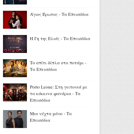
Αύγουστος 06, 2026
Νόμοι της καρδιάς: Επεισόδια
Άγιος Έρωτας - Τα Επεισόδια
23 - 24
Αύγουστος 06, 2026
13 και 15 Αυγούστου: Η ΕΡΤ
Η Γη της Ελιάς - Τα Επεισόδια
στην Ίμβρο για τον
Δεκαπενταύγουστο και την
επέτειο των 65 ετών
Το σπίτι δίπλα στο ποτάμι -
Ιερωσύνης του Οικουμενικού
Τα Επεισόδια
Πατριάρχου
Αύγουστος 06, 2026
Porto Leone: Στη γειτονιά με
τα κόκκιvα φαvάρια - Τα
Επεισόδια
Μια νύχτα μόνο - Τα
Επεισόδια