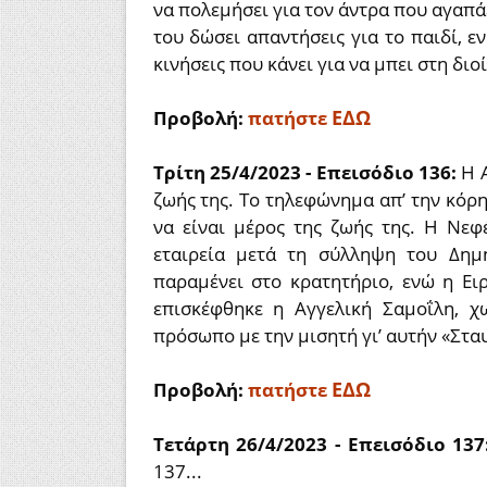
να πολεμήσει για τον άντρα που αγαπάε
του δώσει απαντήσεις για το παιδί, ε
κινήσεις που κάνει για να μπει στη διο
ΕΔΩ
Προβολή:
πατήστε
Τρίτη 25/4/2023 - Επεισόδιο 136:
Η 
ζωής της. Το τηλεφώνημα απ’ την κόρη 
να είναι μέρος της ζωής της. Η Νεφ
εταιρεία μετά τη σύλληψη του Δημ
παραμένει στο κρατητήριο, ενώ η Ει
επισκέφθηκε η Αγγελική Σαμοΐλη, χω
πρόσωπο με την μισητή γι’ αυτήν «Στα
ΕΔΩ
Προβολή:
πατήστε
Τετάρτη 26/4/2023 - Επεισόδιο 13
137...