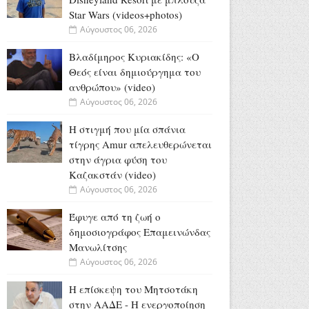
Star Wars (videos+photos)
Αύγουστος 06, 2026
Βλαδίμηρος Κυριακίδης: «Ο
Θεός είναι δημιούργημα του
ανθρώπου» (video)
Αύγουστος 06, 2026
Η στιγμή που μία σπάνια
τίγρης Amur απελευθερώνεται
στην άγρια φύση του
Καζακστάν (video)
Αύγουστος 06, 2026
Έφυγε από τη ζωή ο
δημοσιογράφος Επαμεινώνδας
Μανωλίτσης
Αύγουστος 06, 2026
Η επίσκεψη του Μητσοτάκη
στην ΑΑΔΕ - Η ενεργοποίηση