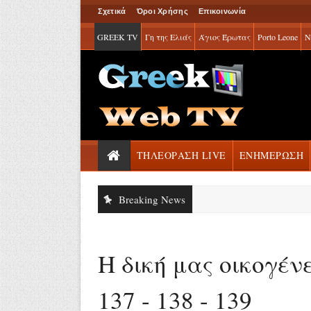
Σχετικά
Όροι Χρήσης
Επικοινωνία
GREEK TV
Γη της Ελιάς
Άγιος Έρωτας
Porto Leone
Ν
ΤΗΛΕΟΡΑΣΗ LIVE
ΕΝΗΜΕΡΩΣΗ
Breaking News
Η δική μας οικογένε
137 - 138 - 139