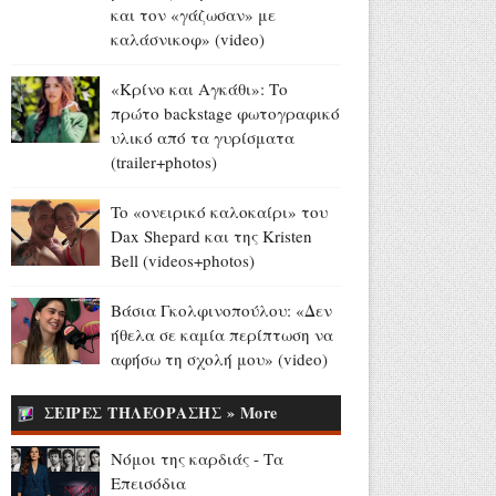
και τον «γάζωσαν» με
Europa League - Live στο
καλάσνικοφ» (video)
OΡΕΝ: ΠΑΟΚ - Άντερλεχτ
(6/8, 20:45)
«Κρίνο και Αγκάθι»: Το
Αύγουστος 06, 2026
πρώτο backstage φωτογραφικό
υλικό από τα γυρίσματα
Ευρυδίκη Βαλαβάνη για
(trailer+photos)
Γρηγόρη Μόργκαν:
«Oνειρευόμουν μια αγάπη σαν
To «ονειρικό καλοκαίρι» του
κι αυτή... και τώρα είναι η
Dax Shepard και της Kristen
πραγματική μου ζωή» (photo)
Bell (videos+photos)
Αύγουστος 06, 2026
Τα μεγάλα διλήμματα της
Βάσια Γκολφινοπούλου: «Δεν
Ευρώπης: μετανάστευση,
ήθελα σε καμία περίπτωση να
Mercosur και στέγη (video)
αφήσω τη σχολή μου» (video)
Αύγουστος 06, 2026
ΣΕΙΡΕΣ ΤΗΛΕΟΡΑΣΗΣ » More
81 χρόνια από τον ατομικό
όλεθρο σε Χιροσίμα και
Νόμοι της καρδιάς - Τα
Ναγκασάκι (videos)
Επεισόδια