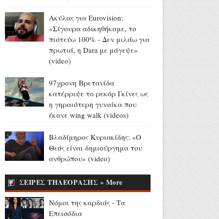
(video+photo)
Ακύλας για Eurovision:
Αύγουστος 08, 2026
«Σίγουρα αδικηθήκαμε, το
«Honeymoon Song»: Η μέρα
πιστεύω 100% - Δεν μιλάω για
που ακούγεται στα ερτζιανά
πρωτιά, η Dara με μάγεψε»
το τραγούδι του Μ.
(video)
Θεοδωράκη στην εκδοχή των
Beatles (videos)
97χρονη Βρετανίδα
Αύγουστος 08, 2026
κατέρριψε το ρεκόρ Γκίνες ως
η γηραιότερη γυναίκα που
Πέθανε η ηθοποιός Jean Lodge,
έκανε wing walk (videos)
μητέρα των αδελφών David
και Charles Shaughnessy
Βλαδίμηρος Κυριακίδης: «Ο
(photo)
Θεός είναι δημιούργημα του
Αύγουστος 08, 2026
ανθρώπου» (video)
Σαν σήμερα «έφυγε» ο
ΣΕΙΡΕΣ ΤΗΛΕΟΡΑΣΗΣ » More
Δημήτρης Παπαμιχαήλ
(videos+photos)
Νόμοι της καρδιάς - Τα
Αύγουστος 08, 2026
Επεισόδια