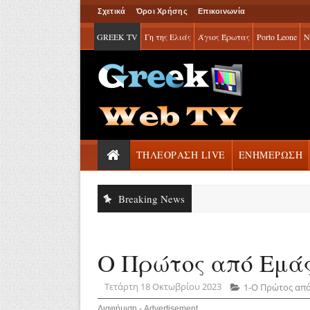
Σχετικά
Όροι Χρήσης
Επικοινωνία
GREEK TV
Γη της Ελιάς
Άγιος Έρωτας
Porto Leone
Ν
ΤΗΛΕΟΡΑΣΗ LIVE
ΕΝΗΜΕΡΩΣΗ
Breaking News
Ο Πρώτος από Εμάς:
Τετάρτη 18 Οκτωβρίου 2023
1-Ο Πρώτος από
Διαφήμιση - Advertisement