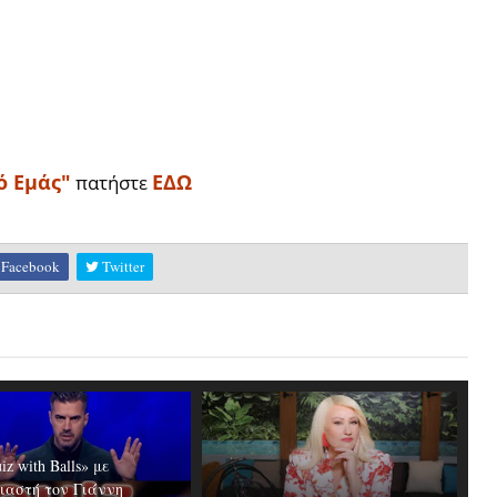
ό Εμάς"
ΕΔΩ
πατήστε
Facebook
Twitter
iz with Balls» με
ιαστή τον Γιάννη