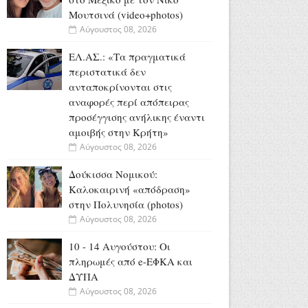
Μουτσινά (video+photos)
Αύγουστος 08, 2026
ΕΛ.ΑΣ.: «Τα πραγματικά
περιστατικά δεν
ανταποκρίνονται στις
αναφορές περί απόπειρας
προσέγγισης αvήλικης έναντι
αμοιβής στην Κρήτη»
Αύγουστος 08, 2026
Δούκισσα Νομικού:
Καλοκαιρινή «απόδραση»
στην Πολυνησία (photos)
Αύγουστος 08, 2026
10 - 14 Αυγούστου: Οι
πληρωμές από e-ΕΦΚΑ και
ΔΥΠΑ
Αύγουστος 08, 2026