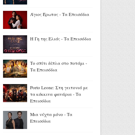
Νόμοι της καρδιάς: Επεισόδια
25 - 26
Άγιος Έρωτας - Τα Επεισόδια
Αύγουστος 08, 2026
Ντέρτι - Τα Επεισόδια
Αύγουστος 08, 2026
Η Γη της Ελιάς - Τα Επεισόδια
«Οι κόρες της Αρετής»: Η νέα
δραματική σειρά του Alpha
Το σπίτι δίπλα στο ποτάμι -
(trailer)
Τα Επεισόδια
Αύγουστος 08, 2026
«The Quiz with Balls» με
Porto Leone: Στη γειτονιά με
παρουσιαστή τον Γιάννη
τα κόκκιvα φαvάρια - Τα
Τσιμιτσέλη: Έρχεται στο νέο
Επεισόδια
πρόγραμμα του ΣΚΑΪ (trailer)
Αύγουστος 08, 2026
Μια νύχτα μόνο - Τα
Επεισόδια