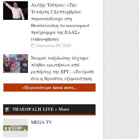
Αλέξης Τσίπρας: «Την
Τετάρτη 2 Σεπτεμβρίου
παρουσιάζουμε στη
Θεσσαλονίκη το οικονομικό
πρόγραμμα της ΕΛΑΣ»
(video+photo)
Αύγουστος 08, 2026
Νεαρός ταξιδιώτης δέχτηκε
πλήθος ερωτήσεων από
ρεπόρτερ της ΕΡΤ - «Τα έμαθε
όλα η Χρυσίτα, εξομολόγηση
κανονική» (video)
»Περισσότερα latest news...
Αύγουστος 08, 2026
Στέφανος Κασσελάκης: «Η
ΤΗΛΕΟΡΑΣΗ LIVE » More
δημιουργία οικογένειας είναι
ένα από τα πιο όμορφα
MEGA TV
όνειρα που έχω»
Αύγουστος 08, 2026