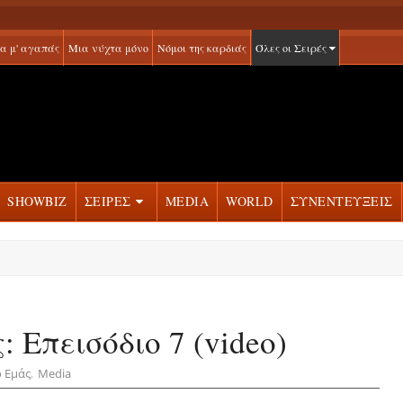
α μ' αγαπάς
Μια νύχτα μόνο
Νόμοι της καρδιάς
Όλες οι Σειρές
SHOWBIZ
ΣΕΙΡΕΣ
MEDIA
WORLD
ΣΥΝΕΝΤΕΥΞΕΙΣ
 Επεισόδιο 7 (video)
 Εμάς
,
Media