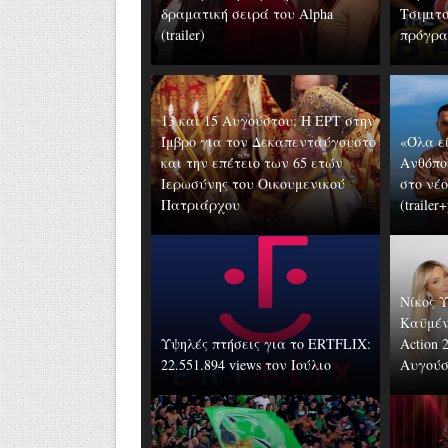
δραματική σειρά του Alpha
Τσιμιτ
(trailer)
πρόγραμ
13 και 15 Αυγούστου: Η ΕΡΤ στην
Ίμβρο για τον Δεκαπενταύγουστο
«Όλα ε
και την επέτειο των 65 ετών
Ανθόπο
Ιερωσύνης του Οικουμενικού
στο νέ
Πατριάρχου
(trailer
Νίκος 
Καϋμέν
Υψηλές πτήσεις για το ERTFLIX:
Action 
22.551.894 views τον Ιούλιο
Αυγούστ