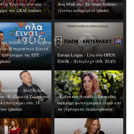
σέλη: Έρχεται στο νέο
Άση Μπήλιου: Το «Stars System»
μα του ΣΚΑΪ (trailer)
γίνεται καθημερινό (photo)
ίναι ταξίδι» με τον Χρήστο
υλο: Η περιπέτεια ξεκινά
ο πρόγραμμα της ΕΡΤ
Europa League - Live στο OΡΕΝ:
+photo)
ΠΑΟΚ - Άντερλεχτ (6/8, 20:45)
Υποφάντης - Αλεξάνδρα
ου: Η «Πρωινή Ζώνη» του
«Κρίνο και Αγκάθι»: Το πρώτο
24 επιστρέφει στις 31
backstage φωτογραφικό υλικό από
ου (photos)
τα γυρίσματα (trailer+photos)