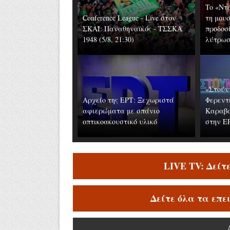
To «Ντ
Conference League - Live στον
τη μουσ
ΣΚΑΪ: Παναθηναϊκός - ΤΣΣΚΑ
προδοσί
1948 (5/8, 21:30)
λύτρωση
«Στούν
Αρχείο της ΕΡΤ: Ξεχωριστά
Φερεντ
αφιερώματα με σπάνιο
Καραβά
οπτικοακουστικό υλικό
στην ΕΡ
LIVE TV: Δείτ
Δείτε όλα τα επε