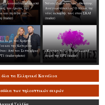
έρτι» ανασαίνει μέσα από
Νάνσυ Ζαμπέτογλου - Θανάσης
ική, τον έpωτα, την
Αναγνωστόπουλος: Ο τίτλος της
α και τη δίψα για
νέας εκπομπής τους στον ΣΚΑΪ
 (trailer)
(trailer)
τιο 4» με τον Χρήστο
ίνο και την Κατερίνα
του: Από τον Σεπτέμβριο
«Κουτσουπιές»: Η νέα κωμική
Τ1 (trailer+photo)
σειρά της ΕΡΤ (trailer)
ε όλα τα Ελληνικά Κανάλια
ισόδια των τηλεοπτικών σειρών
Αρχική Σελίδα