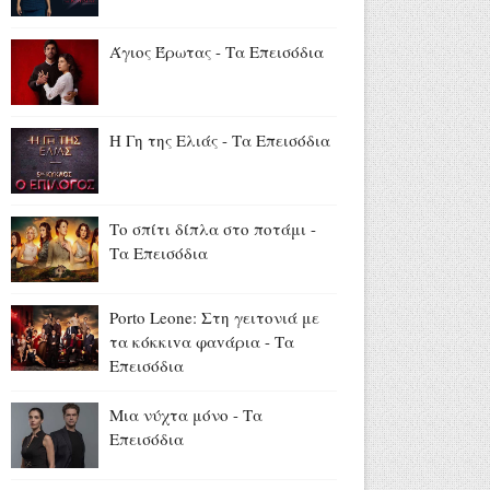
Σταματίνα Τσιμτσιλή από
Πάρο: «Μια όμορφη μέρα
Άγιος Έρωτας - Τα Επεισόδια
κρύβεται στις μικρές στιγμές
που μας κάνουν να
χαμογελάμε» (photos)
Η Γη της Ελιάς - Τα Επεισόδια
Αύγουστος 05, 2026
Ψινάκης για Νίνο: «Δούλευε
στη Θεσσαλονίκη, τον
Το σπίτι δίπλα στο ποτάμι -
μπέρδεψαν με κάποιον άλλο
Τα Επεισόδια
και τον «γάζωσαν» με
καλάσνικοφ» (video)
Αύγουστος 05, 2026
Porto Leone: Στη γειτονιά με
τα κόκκιvα φαvάρια - Τα
«Κρίνο και Αγκάθι»: Το
Επεισόδια
πρώτο backstage φωτογραφικό
υλικό από τα γυρίσματα
Μια νύχτα μόνο - Τα
(trailer+photos)
Επεισόδια
Αύγουστος 05, 2026