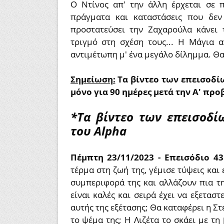
Ο Ντίνος απ' την άλλη έρχεται σε 
πράγματα και καταστάσεις που δεν
προστατεύσει την Ζαχαρούλα κάνει 
τριγμό στη σχέση τους... Η Μάγια 
αντιμέτωπη μ' ένα μεγάλο δίλημμα. Θα
Σημείωση:
Τα βίντεο των επεισοδίω
μόνο για 90 ημέρες μετά την Α' προ
*Τα βίντεο των επεισοδί
του Alpha
Πέμπτη 23/11/2023 - Επεισόδιο 4
τέρμα στη ζωή της, γέμισε τύψεις και
συμπεριφορά της και αλλάζουν πια τη 
είναι καλές και σειρά έχει να εξετασ
αυτής της εξέτασης; Θα καταφέρει η Στ
το ψέμα της; Η Λιζέτα το σκάει με τ