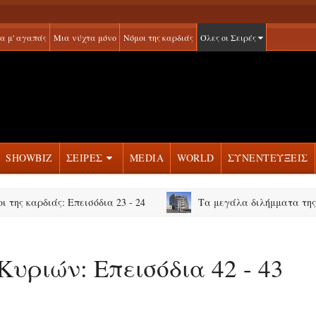
α μ' αγαπάς
Μια νύχτα μόνο
Νόμοι της καρδιάς
Όλες οι Σειρές
SHOWBIZ
ΣΕΙΡΕΣ
MEDIA
WORLD
ΣΥΝΕΝΤΕΥΞΕΙΣ
αρδιάς: Επεισόδια 23 - 24
Τα μεγάλα διλήμματα της Ευρώπης
υριών: Επεισόδια 42 - 43