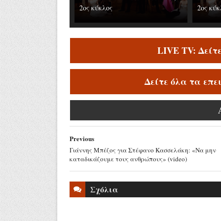
2ος κύκλος
2ος κύκ
LIVE TV: Δείτ
Δείτε όλα τα επε
Previous
Γιάννης Μπέζος για Στέφανο Κασσελάκη: «Να μην
καταδικάζουμε τους ανθρώπους» (video)
Σχόλια