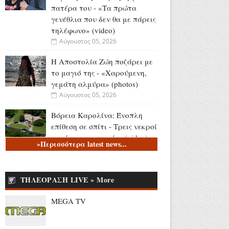
πατέρα του - «Τα πρώτα
γενέθλια που δεν θα με πάρεις
τηλέφωνο» (video)
Αύγουστος 05, 2026
Η Αποστολία Ζώη ποζάρει με
το μαγιό της - «Χαρούμενη,
γεμάτη αλμύρα» (photos)
Αύγουστος 05, 2026
Βόρεια Καρολίνα: Ένοπλη
επίθεση σε σπίτι - Τρεις νεκροί
και ένας τραυματίας (video)
»Περισσότερα latest news...
Αύγουστος 05, 2026
Το Υπουργείο Παιδείας
ΤΗΛΕΟΡΑΣΗ LIVE » More
αποχαιρετά τον Θοδωρή
Κατσωνόπουλο
MEGA TV
Αύγουστος 05, 2026
Υψηλές πτήσεις για το