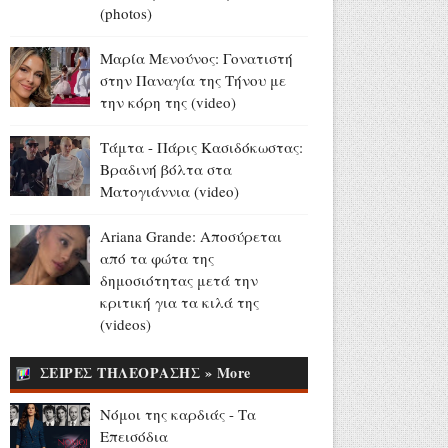
Αύγουστος 05, 2026
(photos)
Στράτος Μαγιάς: «Υποδύομαι
Μαρία Μενούνος: Γονατιστή
τον Δία που τσακώνεται με
στην Παναγία της Τήνου με
τον Χριστό για... τους
την κόρη της (video)
followers» (video)
Αύγουστος 05, 2026
Τάμτα - Πάρις Κασιδόκωστας:
Βραδινή βόλτα στα
ΔΥΠΑ: Επιπλέον 8.000
Ματογιάννια (video)
επιδοτούμενες θέσεις στο
πρόγραμμα απασχόλησης
Ariana Grande: Αποσύρεται
ανέργων 55 ετών και άνω
από τα φώτα της
Αύγουστος 05, 2026
δημοσιότητας μετά την
13 και 15 Αυγούστου: Η ΕΡΤ
κριτική για τα κιλά της
στην Ίμβρο για τον
(videos)
Δεκαπενταύγουστο και την
επέτειο των 65 ετών
ΣΕΙΡΕΣ ΤΗΛΕΟΡΑΣΗΣ » More
Ιερωσύνης του Οικουμενικού
Πατριάρχου
Νόμοι της καρδιάς - Τα
Αύγουστος 05, 2026
Επεισόδια