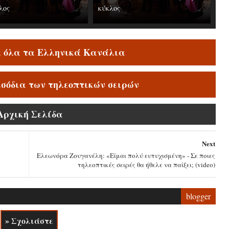
λος
κύκλος
ε όλα τα Ελληνικά Κανάλια
ισόδια των τηλεοπτικών σειρών
Αρχική Σελίδα
Next
Ελεωνόρα Ζουγανέλη: «Είμαι πολύ ευτυχισμένη» - Σε ποιες
τηλεοπτικές σειρές θα ήθελε να παίξει; (video)
blogger
» Σχολιάστε