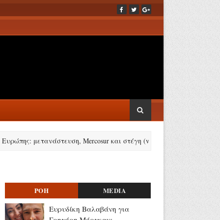
: μετανάστευση, Mercosur και στέγη (video)
Λάμπρος Κωνσ
ΡΟΗ
MEDIA
Ευρυδίκη Βαλαβάνη για
Γρηγόρη Μόργκαν: