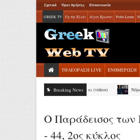
Σχετικά
Όροι Χρήσης
Επικοινωνία
GREEK TV
Γη της Ελιάς
Άγιος Έρωτας
Porto Leone
Ν
ΤΗΛΕΟΡΑΣΗ LIVE
ΕΝΗΜΕΡΩΣΗ
κό όλεθρο σε Χιροσίμα και Ναγκασάκι (videos)
Breaking News
Νόμοι της κ
Ο Παράδεισος των Κ
- 44, 2ος κύκλος