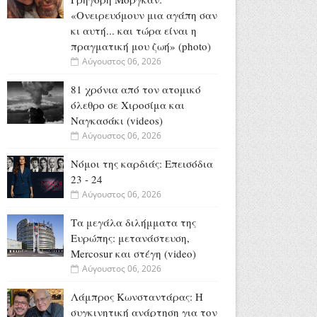
«Oνειρευόμουν μια αγάπη σαν
κι αυτή... και τώρα είναι η
πραγματική μου ζωή» (photo)
Αύγουστος 06, 2026
81 χρόνια από τον ατομικό
όλεθρο σε Χιροσίμα και
Ναγκασάκι (videos)
Αύγουστος 06, 2026
Νόμοι της καρδιάς: Επεισόδια
23 - 24
Αύγουστος 06, 2026
Τα μεγάλα διλήμματα της
Ευρώπης: μετανάστευση,
Mercosur και στέγη (video)
Αύγουστος 06, 2026
Λάμπρος Κωνσταντάρας: H
συγκινητική ανάρτηση για τον