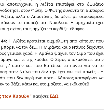
α αποτυγχάνει, η Λιζέτα επιστέφει στο δωμάτιο
ογοδοτήσει στον Φώτη. Ο Φώτης συναντά τη Βικτώρια
 Λιζέτα, αλλά ο Αποστόλης δε μένει με σταυρωμένα
 κάνουν το τραπέζι στη Νικολέτα. Η αμηχανία έχει
αι η σχέση τους αρχίζει να κερδίζει έδαφος...
 44:
Η Λιζέτα κρατιέται αιχμάλωτη από κάποιον που
 μπορεί να τον δει… Η Μιράντα και ο Ντίνος δέχονται
υς γεμίσει χαρά! Η Αμαλία ψάχνει τον Σίμο που έχει
 άραγε και τι της κρύβει; Ο Σίμος αποκαλύπτει στην
ι γι’ αυτήν και που θα έδινε τα πάντα για να το
ταση στον Ντίνο που δεν την έχει σκεφτεί κανείς… Η
κάτι που δεν περίμενε ποτέ… Κάποιος καταφέρνει να
ν το βάζει κάτω και ετοιμάζεται να εκδικηθεί!
ς των Κυριών"
ΕΔΩ
πατήστε