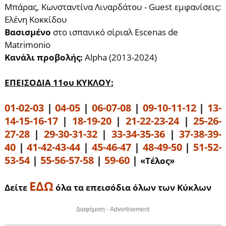
Μπάρας, Κωνσταντίνα Λιναρδάτου - Guest εμφανίσεις:
Ελένη Κοκκίδου
Βασισμένο
στο ισπανικό σίριαλ Escenas de
Matrimonio
Κανάλι προβολής:
Alpha (2013-2024)
ΕΠΕΙΣΟΔΙΑ 11ου ΚΥΚΛΟΥ:
01-02-03
|
04-05
|
06-07-08
|
09-10-11-12
|
13-
14-15-16-17
|
18-19-20
|
21-22-23-24
|
25-26-
27-28
|
29-30-31-32
|
33-34-35-36
|
37-38-39-
40
|
41-42-43-44
|
45-46-47
|
48-49-50
|
51-52-
53-54
|
55-56-57-58
|
59-60
|
«Τέλος»
ΕΔΩ
Δείτε
όλα τα επεισόδια όλων των Κύκλων
Διαφήμιση - Advertisement