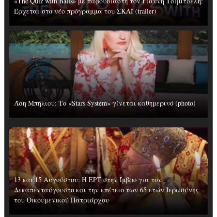
«The Quiz with Balls» με παρουσιαστή τον Γιάννη Τσιμιτσέλη:
Έρχεται στο νέο πρόγραμμα του ΣΚΑΪ (trailer)
Άση Μπήλιου: Το «Stars System» γίνεται καθημερινό (photo)
13 και 15 Αυγούστου: Η ΕΡΤ στην Ίμβρο για τον
Δεκαπενταύγουστο και την επέτειο των 65 ετών Ιερωσύνης
του Οικουμενικού Πατριάρχου