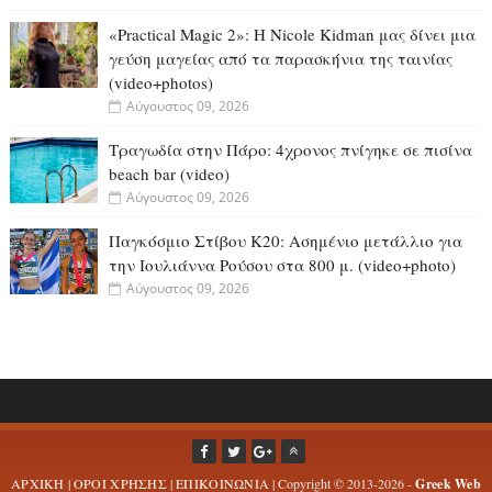
«Practical Magic 2»: Η Nicole Kidman μας δίνει μια
γεύση μαγείας από τα παρασκήνια της ταινίας
(video+photos)
Αύγουστος 09, 2026
Τραγωδία στην Πάρο: 4χρονος πνίγηκε σε πισίνα
beach bar (video)
Αύγουστος 09, 2026
Παγκόσμιο Στίβου Κ20: Ασημένιο μετάλλιο για
την Ιουλιάννα Ρούσου στα 800 μ. (video+photo)
Αύγουστος 09, 2026
ΑΡΧΙΚΗ
|
ΟΡΟΙ ΧΡΗΣΗΣ
|
ΕΠΙΚΟΙΝΩΝΙΑ
| Copyright © 2013-2026 -
Greek Web