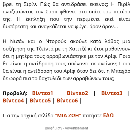
βρει τη Σιρίν. Πώς θα αντιδράσει εκείνος; Η Πιρίλ
αναζητώντας τον Σαρπ φθάνει στο σπίτι του πατέρα
της. Η έκπληξη που την περιμένει εκεί είναι
δυσάρεστη και αναγκάζεται να φύγει άρον άρον...
Η Νισάν και ο Ντορούκ ακούνε κατά λάθος μια
συζήτηση της Τζεϊντά με τη Χατιτζέ κι έτσι μαθαίνουν
ότι η μητέρα τους αρραβωνιάστηκε με τον Αρίφ. Ποια
θα είναι η αντίδραση τους απέναντι σε εκείνον; Ποια
θα είναι η αντίδραση του Αρίφ όταν δει ότι η Μπαχάρ
δε φορά πια το δαχτυλίδι των αρραβώνων τους;
Βίντεο1
|
Βίντεο2
|
Βίντεο3
|
Προβολή:
Βίντεο4
|
Βίντεο5
|
Βίντεο6
|
ΕΔΩ
Για την αρχική σελίδα
"ΜΙΑ ΖΩΗ"
πατήστε
Διαφήμιση - Advertisement