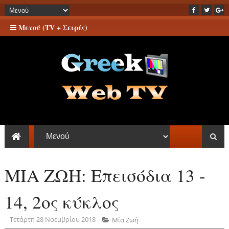
Μενού (TV + Σειρές)
ΜΙΑ ΖΩΗ: Επεισόδια 13 -
14, 2ος κύκλος
Τετάρτη 28 Νοεμβρίου 2018
Μία Ζωή