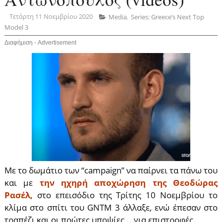
Τετάρτη 11 Νοεμβρίου 2020
Media
,
Series: Greece’s Next Top
Model 3
Διαφήμιση - Advertisement
Με το δωμάτιο των “campaign” να παίρνει τα πάνω του
και με
την ηχηρή αποχώρηση της Θεοδώρας
Ρασέλ,
στο επεισόδιο της Τρίτης 10 Νοεμβρίου το
κλίμα στο σπίτι του GNTM 3 άλλαξε, ενώ έπεσαν στο
τραπέζι και οι πρώτες υποψίες... για επιστροφές.