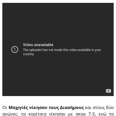
Οι
Μαχητές νίκησαν τους Διασήμους
και στους δύο
αγώνες: τα κoρίτσια νίκησαν με σκορ 7-3, ενώ τα