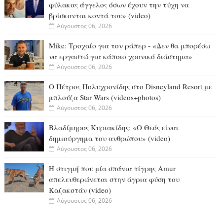
φύλακας άγγελος όσων έχουν την τύχη να
βρίσκονται κοντά του» (video)
Αύγουστος 06, 2026
Mike: Τροχαίο για τον ράπερ - «Δεν θα μπορέσω
να εργαστώ για κάποιο χρονικό διάστημα»
Αύγουστος 06, 2026
Ο Πέτρος Πολυχρονίδης στο Disneyland Resort με
μπλούζα Star Wars (videos+photos)
Αύγουστος 06, 2026
Βλαδίμηρος Κυριακίδης: «Ο Θεός είναι
δημιούργημα του ανθρώπου» (video)
Αύγουστος 06, 2026
Η στιγμή που μία σπάνια τίγρης Amur
απελευθερώνεται στην άγρια φύση του
Καζακστάν (video)
Αύγουστος 06, 2026