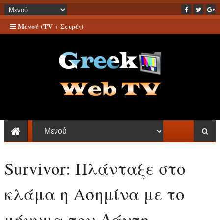
Μενού (TV + Σειρές)
Survivor: Πλάνταξε στο
κλάμα η Ασημίνα με το
μήνυμα του Δάντη -