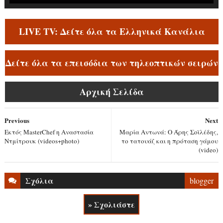
LIVE TV: Δείτε όλα τα Ελληνικά Κανάλια
Δείτε όλα τα επεισόδια των τηλεοπτικών σειρών
Αρχική Σελίδα
Previous
Next
Εκτός MasterChef η Αναστασία
Μαρία Αντωνά: Ο Άρης Σοϊλέδης,
Ντμίτρουκ (videos+photo)
το τατουάζ και η πρόταση γάμου
(video)
Σχόλια
blogger
» Σχολιάστε