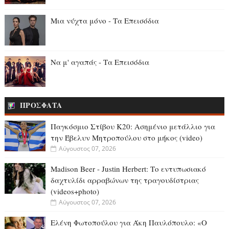
Μια νύχτα μόνο - Τα Επεισόδια
Να μ' αγαπάς - Τα Επεισόδια
ΠΡΟΣΦΑΤΑ
Παγκόσμιο Στίβου Κ20: Ασημένιο μετάλλιο για
την Έβελυν Μητροπούλου στο μήκος (video)
Αύγουστος 07, 2026
Madison Beer - Justin Herbert: Το εντυπωσιακό
δαχτυλίδι αρραβώνων της τραγουδίστριας
(videos+photo)
Αύγουστος 07, 2026
Ελένη Φωτοπούλου για Άκη Παυλόπουλο: «Ο