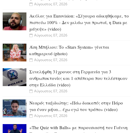
Αύγουστος 07, 2026
Ακύλας για Eurovision: «Σίγουρα αδικηθήκαμε, το
πιστεύω 100% - Δεν μιλάω για πρωτιά, η Dara με
μάγεψε» (video)
Αύγουστος 07, 2026
Άση Μπήλιου: Το «Stars System» γίνεται
καθημερινό (photo)
Αύγουστος 07, 2026
Συνελήφθη 31χρονος στη Γερμανία για 3
ανθρωποκτονίες και 1 απόπειρα που τελέστηκαν
στην Ελλάδα (video)
Αύγουστος 07, 2026
Νεαρός ταξιδιώτης: «Πάω διακοπές στην Πάρο
για έναν μήνα... έχω εγώ τον τρόπο» (video)
Αύγουστος 07, 2026
«The Quiz with Balls» με παρουσιαστή τον Γιάννη