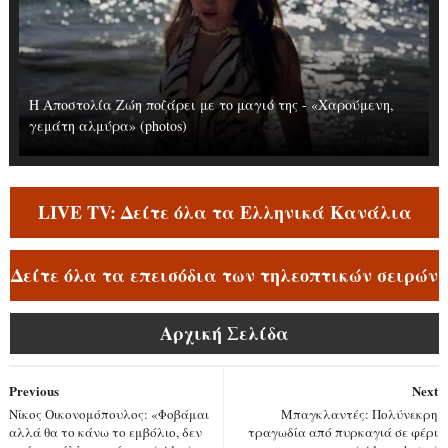
Η Αποστολία Ζώη ποζάρει με το μαγιό της - «Χαρούμενη,
γεμάτη αλμύρα» (photos)
LIVE TV: Δείτε όλα τα Ελληνικά Κανάλια
Δείτε όλα τα επεισόδια των τηλεοπτικών σειρών
Αρχική Σελίδα
Previous
Next
Νίκος Οικονομόπουλος: «Φοβάμαι
Μπαγκλαντές: Πολύνεκρη
αλλά θα το κάνω το εμβόλιο, δεν
τραγωδία από πυρκαγιά σε φέρι