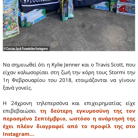
Να σημειωθεί ότι η Kylie Jenner και ο Travis Scott, που
είχαν καλωσορίσει στη ζωή την κόρη τους Stormi την
1η Φεβρουαρίου του 2018, ετοιμάζονται να γίνουν
ξανά γονείς.
Η 24χρονη τηλεπερσόνα και επιχειρηματίας είχε
επιβεβαιώσει
τη δεύτερη εγκυμοσύνη της τον
περασμένο Σεπτέμβριο, ωστόσο η ανάρτησή της
έχει πλέον διαγραφεί από το προφίλ της στο
Instagram...